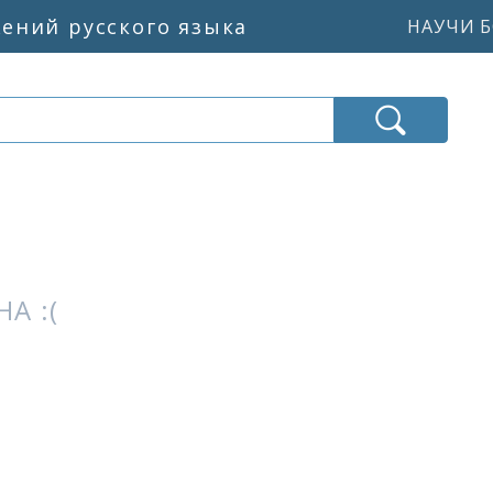
жений русского языка
НАУЧИ Б
А :(