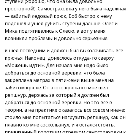
ступени (хорошо, что она была довольно
просторной!). Самостраховка у него была надежная
— забитый ледовый крюк, Боб быстро к нему
подошел и ушел рубить ступени дальше. Олег и
Мика подтягивались к Олесю, а вот у меня
возникли проблемы и довольно серьезные.
Я шел последним и должен был выколачивать все
крючья. Наконец, донеслось откуда-то сверху:
«Можешь идти!». Для начала мне надо было
добраться до основной веревки, что была
закреплена метрах в пяти-семи выше меня на
забитом крюке. От этого крюка ко мне шел
репшнур, держась за который я должен был
добраться до основной веревки. Но это все в
теории, а на практике оказалось все совсем иначе:
стоило мне попытаться нагрузить репшнур, как он
плавно ко мне соскользнул, и я остался стоять,
привязанный коротким отрезком самостраховки к