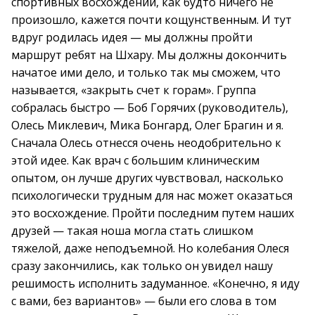
спортивных восхождений, как будто ничего не
произошло, кажется почти кощунственным. И тут
вдруг родилась идея — мы должны пройти
маршрут ребят на Шхару. Мы должны докончить
начатое ими дело, и только так мы сможем, что
называется, «закрыть счет к горам». Группа
собралась быстро — Боб Горячих (руководитель),
Олесь Миклевич, Мика Бонгард, Олег Брагин и я.
Сначала Олесь отнесся очень неодобрительно к
этой идее. Как врач с большим клиническим
опытом, он лучше других чувствовал, насколько
психологически трудным для нас может оказаться
это восхождение. Пройти последним путем наших
друзей — такая ноша могла стать слишком
тяжелой, даже неподъемной. Но колебания Олеся
сразу закончились, как только он увидел нашу
решимость исполнить задуманное. «Конечно, я иду
с вами, без вариантов» — были его слова в том