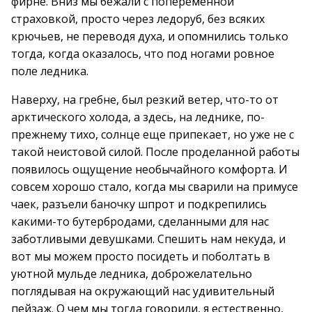
фирне. Вниз мы бежали с попеременной
страховкой, просто через ледоруб, без всяких
крючьев, не переводя духа, и опомнились только
тогда, когда оказалось, что под ногами ровное
поле ледника.
Наверху, на гребне, был резкий ветер, что-то от
арктического холода, а здесь, на леднике, по-
прежнему тихо, солнце еще припекает, но уже не с
такой неистовой силой. После проделанной работы
появилось ощущение необычайного комфорта. И
совсем хорошо стало, когда мы сварили на примусе
чаек, разъели баночку шпрот и подкрепились
какими-то бутербродами, сделанными для нас
заботливыми девушками. Спешить нам некуда, и
вот мы можем просто посидеть и поболтать в
уютной мульде ледника, доброжелательно
поглядывая на окружающий нас удивительный
пейзаж. О чем мы тогда говорили, я естественно,