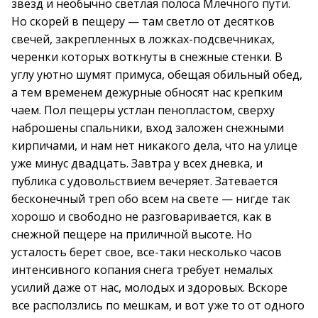
звезд и необычно светлая полоса Млечного пути.
Но скорей в пещеру — там светло от десятков
свечей, закрепленных в ложках-подсвечниках,
черенки которых воткнуты в снежные стенки. В
углу уютно шумят примуса, обещая обильный обед,
а тем временем дежурные обносят нас крепким
чаем. Пол пещеры устлан пенопластом, сверху
наброшены спальники, вход заложен снежными
кирпичами, и нам нет никакого дела, что на улице
уже минус двадцать. Завтра у всех дневка, и
публика с удовольствием вечеряет. Затевается
бесконечный треп обо всем на свете — нигде так
хорошо и свободно не разговаривается, как в
снежной пещере на приличной высоте. Но
усталость берет свое, все-таки несколько часов
интенсивного копания снега требует немалых
усилий даже от нас, молодых и здоровых. Вскоре
все расползлись по мешкам, и вот уже то от одного