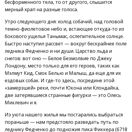
бесформенного тела, то от другого, слышится
мерный храп на разные голоса.
Утро следующего дня: холод собачий, над головой
темно-фиолетовое небо и, встающее откуда-то из
бокового ущелья Танымас, ослепительное солнце.
Быстро наступил рассвет — вокруг бескрайнее поле
ледника Федченко и ни души. Царство льда и
снегов: вот оно — Белое Безмолвие по Джеку
Лондону, место только для его героев, таких как
Мэлмут Кид, Смок Белью и Малыш, да еще для их
ездовых собак. И где-то здесь, посредине этой
«замерзшей» реки, почти Юкона или Клондайка,
две затерявшиеся странные фигурки — это Олесь
Миклевич и я.
Из уюта нашего жилья мы постарались выбраться
пораньше — нам предстояло разведать путь по
леднику Федченко до подножия пика Фиккера (6718