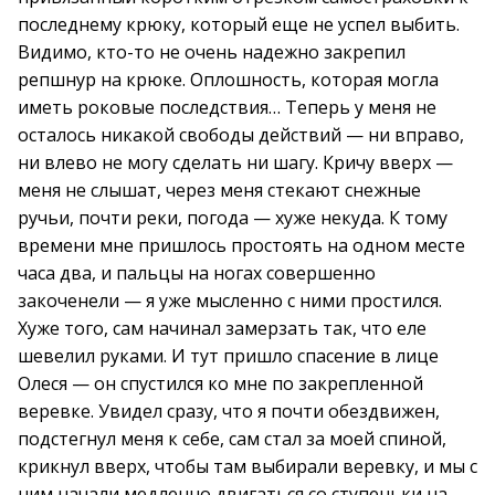
последнему крюку, который еще не успел выбить.
Видимо, кто-то не очень надежно закрепил
репшнур на крюке. Оплошность, которая могла
иметь роковые последствия… Теперь у меня не
осталось никакой свободы действий — ни вправо,
ни влево не могу сделать ни шагу. Кричу вверх —
меня не слышат, через меня стекают снежные
ручьи, почти реки, погода — хуже некуда. К тому
времени мне пришлось простоять на одном месте
часа два, и пальцы на ногах совершенно
закоченели — я уже мысленно с ними простился.
Хуже того, сам начинал замерзать так, что еле
шевелил руками. И тут пришло спасение в лице
Олеся — он спустился ко мне по закрепленной
веревке. Увидел сразу, что я почти обездвижен,
подстегнул меня к себе, сам стал за моей спиной,
крикнул вверх, чтобы там выбирали веревку, и мы с
ним начали медленно двигаться со ступеньки на