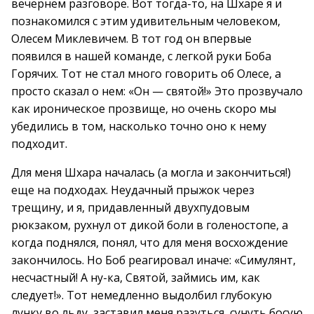
вечернем разговоре. Вот тогда-то, на Шхаре я и
познакомился с этим удивительным человеком,
Олесем Миклевичем. В тот год он впервые
появился в нашей команде, с легкой руки Боба
Горячих. Тот не стал много говорить об Олесе, а
просто сказал о нем: «Он — святой!» Это прозвучало
как ироническое прозвище, но очень скоро мы
убедились в том, насколько точно оно к нему
подходит.
Для меня Шхара началась (а могла и закончиться!)
еще на подходах. Неудачный прыжок через
трещину, и я, придавленный двухпудовым
рюкзаком, рухнул от дикой боли в голеностопе, а
когда поднялся, понял, что для меня восхождение
закончилось. Но Боб реагировал иначе: «Симулянт,
несчастный! А ну-ка, Святой, займись им, как
следует!». Тот немедленно выдолбил глубокую
лунку во льду, заставил меня разуться, сунуть босую