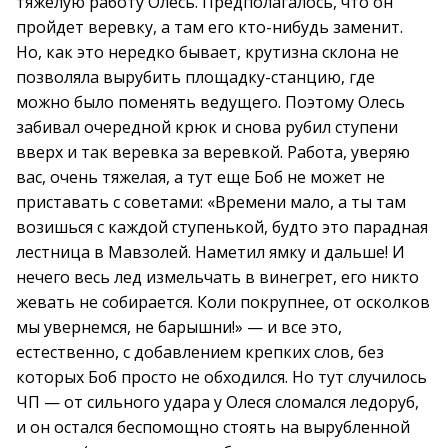
тяжелую работу Олесь. Предполагалось, что он
пройдет веревку, а там его кто-нибудь заменит.
Но, как это нередко бывает, крутизна склона не
позволяла вырубить площадку-станцию, где
можно было поменять ведущего. Поэтому Олесь
забивал очередной крюк и снова рубил ступени
вверх и так веревка за веревкой. Работа, уверяю
вас, очень тяжелая, а тут еще Боб не может не
приставать с советами: «Времени мало, а ты там
возишься с каждой ступенькой, будто это парадная
лестница в Мавзолей. Наметил ямку и дальше! И
нечего весь лед измельчать в винегрет, его никто
жевать не собирается. Коли покрупнее, от осколков
мы увернемся, не барышни!» — и все это,
естественно, с добавлением крепких слов, без
которых Боб просто не обходился. Но тут случилось
ЧП — от сильного удара у Олеся сломался ледоруб,
и он остался беспомощно стоять на вырубленной