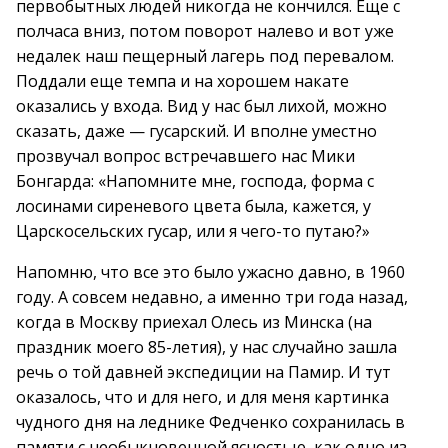
первобытных людей никогда не кончился. Еще с
полчаса вниз, потом поворот налево и вот уже
недалек наш пещерный лагерь под перевалом.
Поддали еще темпа и на хорошем накате
оказались у входа. Вид у нас был лихой, можно
сказать, даже — гусарский. И вполне уместно
прозвучал вопрос встречавшего нас Мики
Бонгарда: «Напомните мне, господа, форма с
лосинами сиреневого цвета была, кажется, у
Царскосельских гусар, или я чего-то путаю?»
Напомню, что все это было ужасно давно, в 1960
году. А совсем недавно, а именно три года назад,
когда в Москву приехал Олесь из Минска (на
праздник моего 85-летия), у нас случайно зашла
речь о той давней экспедиции на Памир. И тут
оказалось, что и для него, и для меня картинка
чудного дня на леднике Федченко сохранилась в
памяти с необыкновенной ясностью, как одно из