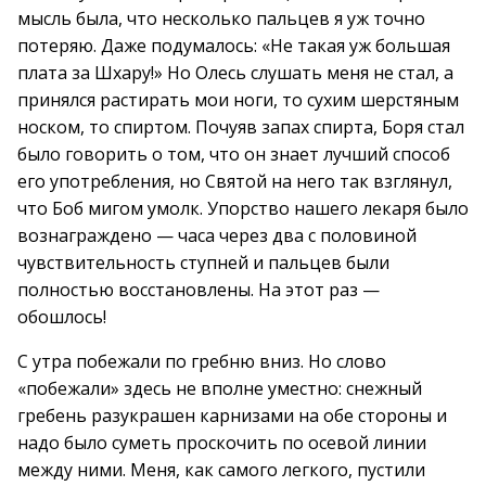
мысль была, что несколько пальцев я уж точно
потеряю. Даже подумалось: «Не такая уж большая
плата за Шхару!» Но Олесь слушать меня не стал, а
принялся растирать мои ноги, то сухим шерстяным
носком, то спиртом. Почуяв запах спирта, Боря стал
было говорить о том, что он знает лучший способ
его употребления, но Святой на него так взглянул,
что Боб мигом умолк. Упорство нашего лекаря было
вознаграждено — часа через два с половиной
чувствительность ступней и пальцев были
полностью восстановлены. На этот раз —
обошлось!
С утра побежали по гребню вниз. Но слово
«побежали» здесь не вполне уместно: снежный
гребень разукрашен карнизами на обе стороны и
надо было суметь проскочить по осевой линии
между ними. Меня, как самого легкого, пустили