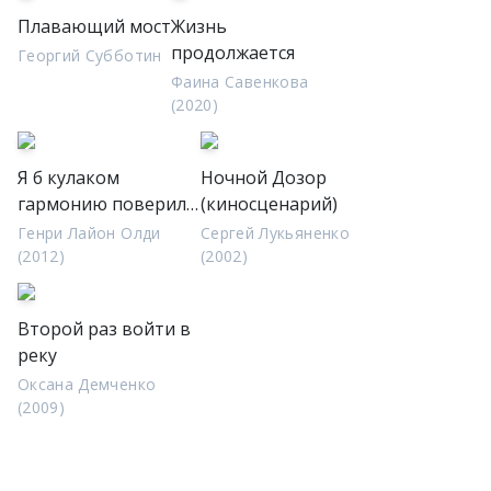
Плавающий мост
Жизнь
продолжается
Георгий Субботин
Фаина Савенкова
(2020)
Я б кулаком
Ночной Дозор
гармонию поверил…
(киносценарий)
Генри Лайон Олди
Сергей Лукьяненко
(2012)
(2002)
Второй раз войти в
реку
Оксана Демченко
(2009)