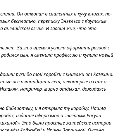
тлив. Он откопал в сваленных в кучу книгах, по-
ых бесплатно, переписку Энгельса с Каутским
 английском языке. И заявил мне, что это
лет. За это время я успела оформить развод с
 родился сын, я сменила профессию и купила новый
дошли руки до той коробки с книгами от Камкина.
бытые все пятнадцать лет, некоторые из них я
Исаакян, например, мирно отдыхал, дожидаясь
ую библиотеку, и я открыла ту коробку. Нашла
робок, издание афоризмов и эпиграмм Расула
ушкиной». Это были простые житейские истории
числе Ады Коджубей и Ирины Запашной. Оксана