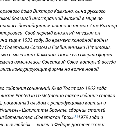
оргового дома Виктора Камкина, сына русского
самой большой иностранной фирмой в мире по
 скопилось двенадцать миллионов томов. Сам Виктор
оторговец. Свой первый книжный магазин он
на еще в 1933 году. Во времена холодной войны
жду Советским Союзом и Соединенными Штатами.
ько в магазинах Камкина. После его смерти фирма
ремена изменились: Советский Союз, который всегда
вились конкурирующие фирмы на волне новой
о собрания сочинений Льва Толстого 1962 года
исте Printed in USSR (точно такое издание стояло
), роскошный альбом с репродукциями картин и
 «Учитель» Шарлотты Бронте, сборник статей
[1]
» издательства «Советакан Грох»
1979 года и
ельных людей» — книги о Федоре Достоевском и