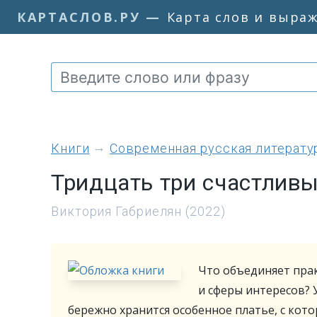
КАРТАСЛОВ.РУ
—
Карта слов и выра
книги
Современная русская литерату
Тридцать три счастливы
Виктория Габриелян (2022)
Что объединяет прак
и сферы интересов? У
бережно хранится особенное платье, с ко