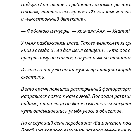
Подруга Аня, активно работая локтями, расчист
столам, заваленным сериями «Жизнь замечател
и «Иностранный детектив».
—
Я обожаю мемуары, — кричала Аня. — Хватай 
У меня разбежались глаза. Такого великолепия сра
Книги всегда были для меня священны. Кто рос 
прекрасному по книгам, полученным по талонам
Из какого-то угла наши мужья притащили коробки
схватить.
В это время появился растерянный фоторепорт
направился прямо к нам с Аней. Попросил разр
видимо, наши лица на фоне взмыленных покупа
чуть отдышавшись, улыбнулись в объектив.
На следующий день передовица «Вашингтон по
Позади живописно высились развороченные книж