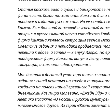
Статья рассказывала о судьбе и банкротстве т
финансиста. Когда-то компания Камкина была 
продаже и изданию русских книг. На ее складах
Камкин был большой книголюб и успешный книг
открыл в русскоязычной части китайского Харби
фирма Камкина являлась связующим звеном ме
Советские издания и периодика продавались тол
перешла к вдове, а затем — к внуку Игорю. Но в
поддерживал фирму Камкина, канул в Лету, поя
эмиграции, и компания обанкротилась.
Мне достался богатый улов: три тома из полног
издания с синей печатью на каждом титульном л
когда-то на полках нашей ереванской квартиры
дневниками Казимира Малевича, «Джейн Эйр» и
Аветика Исаакяна «О России и русской культуре
многое-многое другое. Из серии «Жизнь замечат