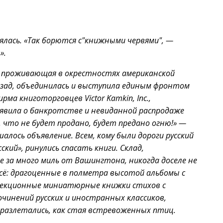
шлялась. «Так борются с"книжными червями", —
».
а, проживающая в окрестностях американской
зад, объединилась и выступила единым фронтом
ма книготорговцев Victor Kamkin, Inc.,
ъявила о банкротстве и невиданной распродаже
сё, что не будет продано, будет предано огню!» —
лось объявление. Всем, кому были дороги русский
ский», ринулись спасать книги. Склад,
 за много миль от Вашингтона, никогда доселе не
сё: драгоценные в полметра высотой альбомы с
ллекционные миниатюрные книжки стихов с
чинений русских и иностранных классиков,
 разлетались, как стая встревоженных птиц.