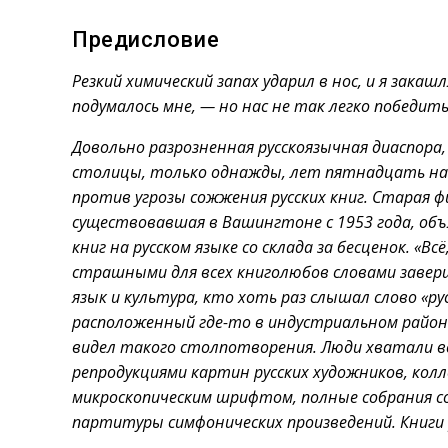
Предисловие
Резкий химический запах ударил в нос, и я зака
подумалось мне, — но нас не так легко победить
Довольно разрозненная русскоязычная диаспор
столицы, только однажды, лет пятнадцать на
против угрозы сожжения русских книг. Старая фир
существовавшая в Вашингтоне с 1953 года, об
книг на русском языке со склада за бесценок. «В
страшными для всех книголюбов словами заверша
язык и культура, кто хоть раз слышал слово «рус
расположенный где-то в индустриальном районе
видел такого столпотворения. Люди хватали в
репродукциями картин русских художников, ко
микроскопическим шрифтом, полные собрания со
партитуры симфонических произведений. Книги