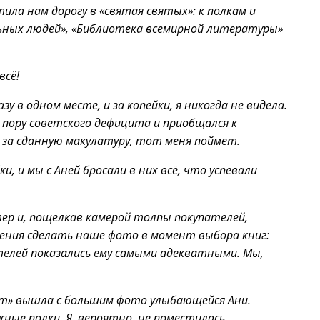
ила нам дорогу в «святая святых»: к полкам и
ьных людей», «Библиотека всемирной литературы»
всё!
зу в одном месте, и за копейки, я никогда не видела.
в пору советского дефицита и приобщался к
 за сданную макулатуру, тот меня поймет.
, и мы с Аней бросали в них всё, что успевали
ер и, пощелкав камерой толпы покупателей,
ешения сделать наше фото в момент выбора книг:
телей показались ему самыми адекватными. Мы,
ст» вышла с большим фото улыбающейся Ани.
ные полки. Я, вероятно, не поместилась.