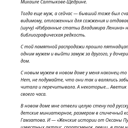
Михаиле Салтыкове-Щедрине.
Тогда еще муж, а сейчас — бывший тоже был счас
видимому, отложенных для сожжения и отдаваем
(шучу) «Избранные статьи Владимира Ленина» на
библиографическая редкость.
С той памятной распродажи прошло пятнадцать 
одним мужем и выйти замуж за другого, у дочери
дом.
С новым мужем в новом доме у меня наконец-то 
Нет, не подумайте, что они так и валялись за
читала и перечитывала. А некоторые… Аветик 
своего часа.
В новом доме мне отвели целую стену под русск
детские миниатюрное, размером в спичечный ко
Гамзатова. И — «Женские истории от Оксаны П
известных актрис, спортсменок, певиц, в том 