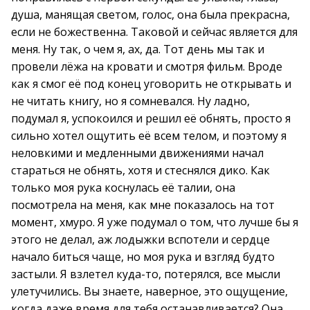
душа, манящая светом, голос, она была прекрасна,
если не божественна. Таковой и сейчас является для
меня. Ну так, о чем я, ах, да. Тот день мы так и
провели лёжа на кровати и смотря фильм. Вроде
как я смог её под конец уговорить не открывать и
не читать книгу, но я сомневался. Ну ладно,
подумал я, успокоился и решил её обнять, просто я
сильно хотел ощутить её всем телом, и поэтому я
неловкими и медленными движениями начал
стараться не обнять, хотя и стеснялся дико. Как
только моя рука коснулась её талии, она
посмотрела на меня, как мне показалось на тот
момент, хмуро. Я уже подумал о том, что лучше бы я
этого не делал, аж лодыжки вспотели и сердце
начало биться чаще, но моя рука и взгляд будто
застыли. Я взлетел куда-то, потерялся, все мысли
улетучились. Вы знаете, наверное, это ощущение,
когда даже время для тебя останавливается? Она