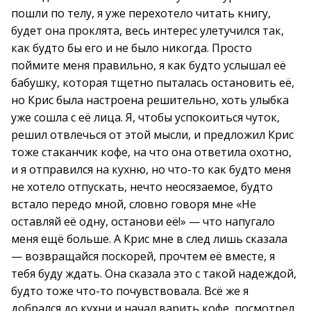
пошли по телу, я уже перехотело читать книгу,
будет она проклята, весь интерес улетучился так,
как будто бы его и не было никогда. Просто
поймите меня правильно, я как будто услышал её
бабушку, которая тщетно пыталась остановить её,
но Крис была настроена решительно, хоть улыбка
уже сошла с её лица. Я, чтобы успокоиться чуток,
решил отвлечься от этой мысли, и предложил Крис
тоже стаканчик кофе, на что она ответила охотно,
и я отправился на кухню, но что-то как будто меня
не хотело отпускать, нечто неосязаемое, будто
встало передо мной, словно говоря мне «Не
оставляй её одну, останови её!» — что напугало
меня ещё больше. А Крис мне в след лишь сказала
— возвращайся поскорей, прочтем её вместе, я
тебя буду ждать. Она сказала это с такой надеждой,
будто тоже что-то почувствовала. Всё же я
добрался до кухни и начал варить кофе, посмотрел