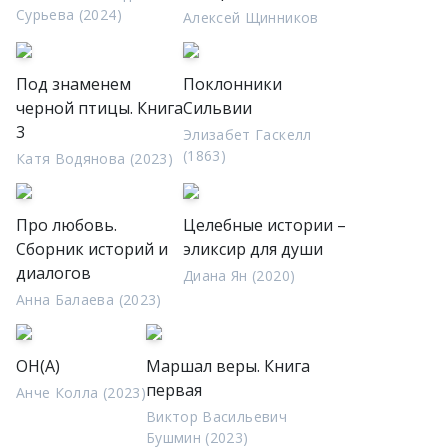
Сурьева (2024)
Алексей Щинников
Под знаменем
Поклонники
черной птицы. Книга
Сильвии
3
Элизабет Гаскелл
(1863)
Катя Водянова (2023)
Про любовь.
Целебные истории –
Сборник историй и
эликсир для души
диалогов
Диана Ян (2020)
Анна Балаева (2023)
ОН(А)
Маршал веры. Книга
первая
Анче Колла (2023)
Виктор Васильевич
Бушмин (2023)