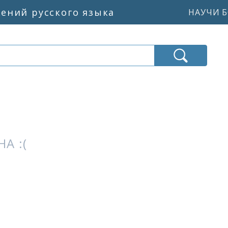
жений русского языка
НАУЧИ Б
А :(