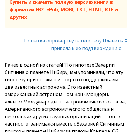
Купить и скачать полную версию книги в
форматах FB2, ePub, MOBI, TXT, HTML, RTF и
других
Попытка опровергнуть гипотезу Планеты Х
→
привела к её подтверждению
Ранее в одной из статей[1] о гипотезе Захарии
Ситчина о планете Нибиру, мы упоминали, что эту
гипотезу при его жизни открыто поддерживали
два известных астронома. Это известный
американский астроном Том Ван Фландерн, —
членом Международного астрономического союза,
Американского астрономического общества и
нескольких других научных организаций, — он, в
частности, занимался вместе с Захарией Ситчиным
поиском планеты Нибиру за поясом Койпера. Об