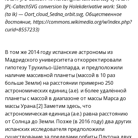
JPL-CaltechSVG conversion by Holekderivative work: Skab
(ta lk) — Oort_cloud_Sedna_orbit.svg, Общественное
достояние, https://commons.wikimedia.org/w/index.php?
curid=8557233)
В том же 2014 году испанские астрономы из
Мадридского университета откорректировали
гипотезу Трухильо-Шеппарда, и предположили
наличие массивной планеты (массой в 10 раз
больше Земли) на расстоянии примерно 250
астрономических единиц (а.е). и более удалённой
планеты с массой в диапазоне от массы Марса до
массы Урана.[2] Заметим здесь, что
астрономическая единица (а.е.) равна расстоянию
от Солнца до Земли. Позже (в 2016 году) два других
испанских исследователя предположили
существование за пределами орбиты Плутона двух