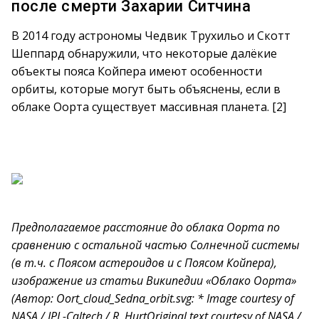
после смерти Захарии Ситчина
В 2014 году астрономы Чедвик Трухильо и Скотт
Шеппард обнаружили, что некоторые далёкие
объекты пояса Койпера имеют особенности
орбиты, которые могут быть объяснены, если в
облаке Оорта существует массивная планета. [2]
Предполагаемое расстояние до облака Оорта по
сравнению с остальной частью Солнечной системы
(в т.ч. с Поясом астероидов и с Поясом Койпера),
изображение из статьи Википедии «Облако Оорта»
(Автор: Oort_cloud_Sedna_orbit.svg: * Image courtesy of
NASA / JPL-Caltech / R. HurtOriginal text courtesy of NASA /