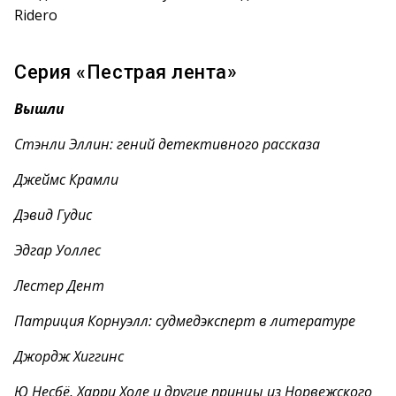
Ridero
Серия «Пестрая лента»
Вышли
Стэнли Эллин: гений детективного рассказа
Джеймс Крамли
Дэвид Гудис
Эдгар Уоллес
Лестер Дент
Патриция Корнуэлл: судмедэксперт в литературе
Джордж Хиггинс
Ю Несбё, Харри Холе и другие принцы из Норвежского