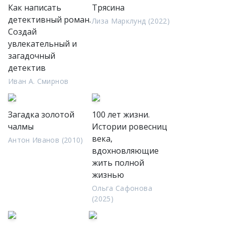
Как написать
Трясина
детективный роман.
Лиза Марклунд (2022)
Создай
увлекательный и
загадочный
детектив
Иван А. Смирнов
Загадка золотой
100 лет жизни.
чалмы
Истории ровесниц
века,
Антон Иванов (2010)
вдохновляющие
жить полной
жизнью
Ольга Сафонова
(2025)