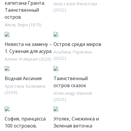
капитана Гранта.
Анастасия Филатова
Таинственный
(2022)
остров
Жюль Верн (1875)
Невеста на замену –
Остров среди миров
1. Суженая для асура
Альбина Горягина
(2022)
Алина Углицкая (2020)
Водная Аксиния
Таинственный
остров сказок
Кристина Калинина
(2024)
Александр Иванов
(2023)
София, принцесса
Уголек, Снежинка и
100 островов.
Зеленая веточка