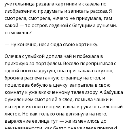
учительница раздала картинки и сказала по
изображению придумать и записать рассказ. Я
смотрела, смотрела, ничего не придумала, там
какой — то остров ледяной с бегущими ручьями,
поможешь?
— Ну конечно, неси сюда свою картинку.
Олечка с улыбкой допила чай и побежала в
прихожую за портфелем. Весело перепрыгивая с
одной ноги на другую, она прискакала в кухню,
бросила распечатанную страницу на стол, и
поцеловав бабулю в щечку, запрыгала в свою
комнату к уже включенному телевизору. А бабушка
с умилением смотря ей в след, помыла чашки и
вытерев их полотенцем, взяла в руки оставленный
листок. Но как только она взглянула на него,
выражение ее лица тут — же изменилось до
неузнаваемости, как будто она увидела призрак!