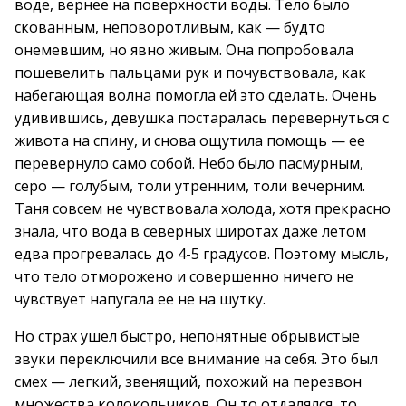
воде, вернее на поверхности воды. Тело было
скованным, неповоротливым, как — будто
онемевшим, но явно живым. Она попробовала
пошевелить пальцами рук и почувствовала, как
набегающая волна помогла ей это сделать. Очень
удивившись, девушка постаралась перевернуться с
живота на спину, и снова ощутила помощь — ее
перевернуло само собой. Небо было пасмурным,
серо — голубым, толи утренним, толи вечерним.
Таня совсем не чувствовала холода, хотя прекрасно
знала, что вода в северных широтах даже летом
едва прогревалась до 4-5 градусов. Поэтому мысль,
что тело отморожено и совершенно ничего не
чувствует напугала ее не на шутку.
Но страх ушел быстро, непонятные обрывистые
звуки переключили все внимание на себя. Это был
смех — легкий, звенящий, похожий на перезвон
множества колокольчиков. Он то отдалялся, то