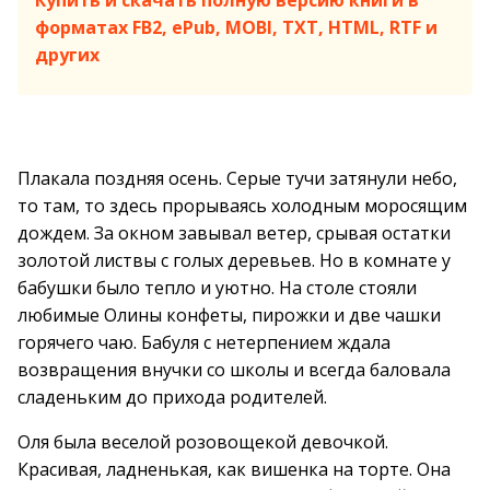
Купить и скачать полную версию книги в
форматах FB2, ePub, MOBI, TXT, HTML, RTF и
других
Плакала поздняя осень. Серые тучи затянули небо,
то там, то здесь прорываясь холодным моросящим
дождем. За окном завывал ветер, срывая остатки
золотой листвы с голых деревьев. Но в комнате у
бабушки было тепло и уютно. На столе стояли
любимые Олины конфеты, пирожки и две чашки
горячего чаю. Бабуля с нетерпением ждала
возвращения внучки со школы и всегда баловала
сладеньким до прихода родителей.
Оля была веселой розовощекой девочкой.
Красивая, ладненькая, как вишенка на торте. Она