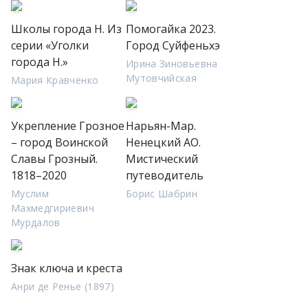
Школы города Н. Из
Помогайка 2023.
серии «Уголки
Город Суйфеньхэ
города Н.»
Ирина Зиновьевна
Мутовчийская
Мария Кравченко
Укрепление Грозное
Нарьян-Мар.
– город Воинской
Ненецкий АО.
Славы Грозный.
Мистический
1818–2020
путеводитель
Муслим
Борис Шабрин
Махмедгириевич
Мурдалов
Знак ключа и креста
Анри де Ренье (1897)