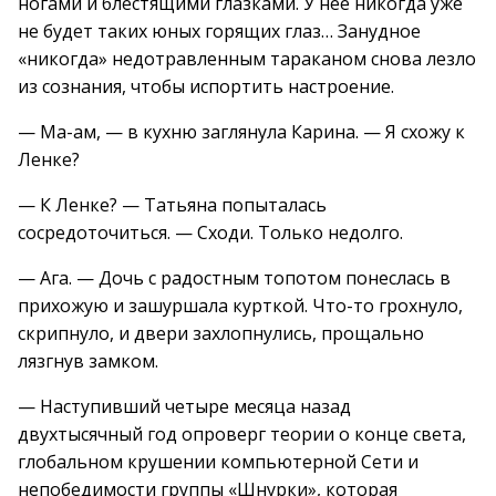
ногами и блестящими глазками. У нее никогда уже
не будет таких юных горящих глаз… Занудное
«никогда» недотравленным тараканом снова лезло
из сознания, чтобы испортить настроение.
— Ма-ам, — в кухню заглянула Карина. — Я схожу к
Ленке?
— К Ленке? — Татьяна попыталась
сосредоточиться. — Сходи. Только недолго.
— Ага. — Дочь с радостным топотом понеслась в
прихожую и зашуршала курткой. Что-то грохнуло,
скрипнуло, и двери захлопнулись, прощально
лязгнув замком.
— Наступивший четыре месяца назад
двухтысячный год опроверг теории о конце света,
глобальном крушении компьютерной Сети и
непобедимости группы «Шнурки», которая