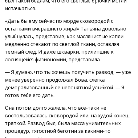
был такой бедлам, что его светлые брючки могли
испачкаться.
«Дать бы ему сейчас по морде сковородой с
остатками вчерашнего жира!» Татьяна довольно
улыбнулась, представив, как маслянистые капли
медленно стекают по светлой ткани, оставляя
темный след. И даже шкварки, прилипшие к
лоснящейся физиономии, представила.
— Я думаю, что ты хочешь получить развод, — уже
менее уверенно продолжал Вова, слегка
деморализованный ее непонятной улыбкой. — Я
готов тебе его дать.
Она потом долго жалела, что все-таки не
воспользовалась сковородой или, на худой конец,
тряпкой. Развод был, была масса унизительных
процедур, тягостной беготни за какими-то