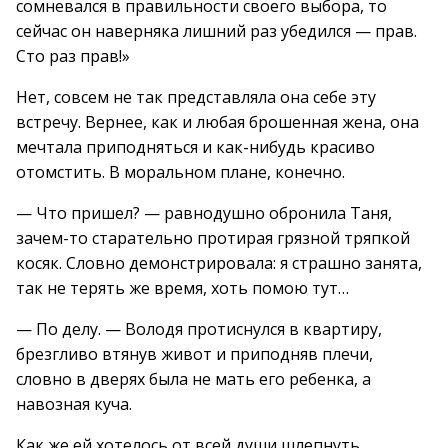
сомневался в правильности своего выбора, то
сейчас он наверняка лишний раз убедился — прав.
Сто раз прав!»
Нет, совсем не так представляла она себе эту
встречу. Вернее, как и любая брошенная жена, она
мечтала приподняться и как-нибудь красиво
отомстить. В моральном плане, конечно.
— Что пришел? — равнодушно обронила Таня,
зачем-то старательно протирая грязной тряпкой
косяк. Словно демонстрировала: я страшно занята,
так не терять же время, хоть помою тут…
— По делу. — Володя протиснулся в квартиру,
брезгливо втянув живот и приподняв плечи,
словно в дверях была не мать его ребенка, а
навозная куча.
Как же ей хотелось от всей души шлепнуть