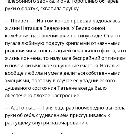
телефонного звонка, и она, торопливо обтерев
руки о фартук, схватила трубку.
— Привет! — На том конце провода радовалась
жизни Наташка Ведеркина. У Ведеркиной
колебания настроения шли по синусоиде. Она то
пугала любимую подругу хриплыми отчаянными
рыданиями и констатацией печального факта, что
жизнь кончена, то излучала бескрайний оптимизм
и почти физическое ощущение счастья. Наталья
вообще любила и умела делиться собственными
эмоциями, поэтому в случае ее упаднического
душевного состояния Татьяне всегда было
обеспечено плохое настроение.
— А, это ты… — Таня еще раз поочередно вытерла
руки об себя, с удивлением прислушиваясь к
растущему внутри разочарованию.