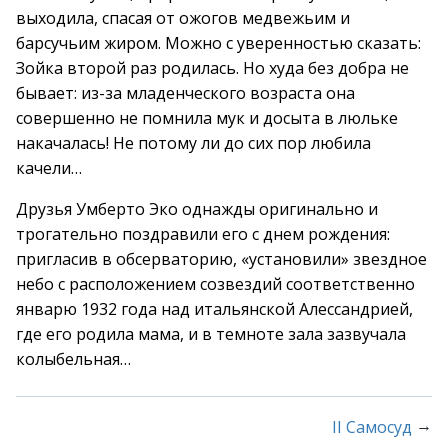
выходила, спасая от ожогов медвежьим и
барсучьим жиром. Можно с уверенностью сказать:
Зойка второй раз родилась. Но худа без добра не
бывает: из-за младенческого возраста она
совершенно не помнила мук и досыта в люльке
накачалась! Не потому ли до сих пор любила
качели…
Друзья Умберто Эко однажды оригинально и
трогательно поздравили его с днем рождения:
пригласив в обсерваторию, «установили» звездное
небо с расположением созвездий соответственно
январю 1932 года над итальянской Алессандрией,
где его родила мама, и в темноте зала зазвучала
колыбельная…
→
II Самосуд