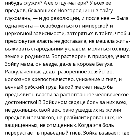
нибудь служил? А ее отцу-матери? У всех ее
предков, бежавших с Новгородчины в тайгу-
глухомань, — и до революции, и после нее — была
одна мечта — освободиться от имперской и
церковной зависимости, затеряться в тайге, чтобы
пресловутая власть не доставала, не мешала жить-
выживать стародавним укладом, молиться солнцу,
земле и родникам. Бог растворен в природе, учила
Зойку мама, он везде, даже в корове Белухе.
Раскулаченные деды, разоренное хозяйство,
колхозное крепостничество, унижение и гнет, и
вечный рабский труд. Какой же счет надо бы
предъявить власти за растоптанное человеческое
достоинство! В Зойкином сердце боль за них всех,
не доживших свой век, рано ушедших из жизни
предков и земляков, не реабилитированных, не
защищенных, не отмщенных. Когда эта боль
перерастает в праведный гнев, Зойка взывает: где