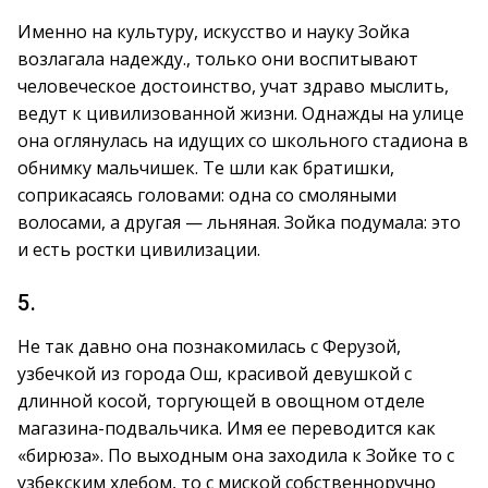
Именно на культуру, искусство и науку Зойка
возлагала надежду., только они воспитывают
человеческое достоинство, учат здраво мыслить,
ведут к цивилизованной жизни. Однажды на улице
она оглянулась на идущих со школьного стадиона в
обнимку мальчишек. Те шли как братишки,
соприкасаясь головами: одна со смоляными
волосами, а другая — льняная. Зойка подумала: это
и есть ростки цивилизации.
5.
Не так давно она познакомилась с Ферузой,
узбечкой из города Ош, красивой девушкой с
длинной косой, торгующей в овощном отделе
магазина-подвальчика. Имя ее переводится как
«бирюза». По выходным она заходила к Зойке то с
узбекским хлебом, то с миской собственноручно