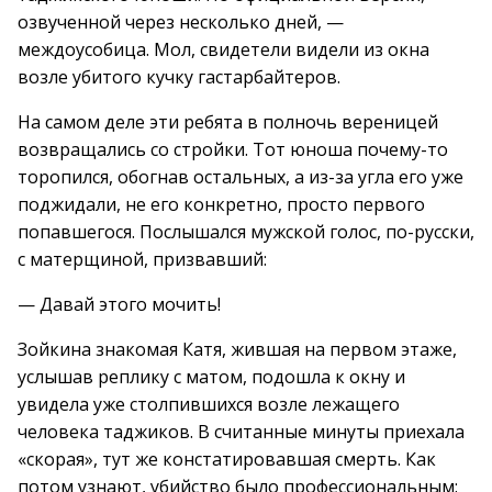
озвученной через несколько дней, —
междоусобица. Мол, свидетели видели из окна
возле убитого кучку гастарбайтеров.
На самом деле эти ребята в полночь вереницей
возвращались со стройки. Тот юноша почему-то
торопился, обогнав остальных, а из-за угла его уже
поджидали, не его конкретно, просто первого
попавшегося. Послышался мужской голос, по-русски,
с матерщиной, призвавший:
— Давай этого мочить!
Зойкина знакомая Катя, жившая на первом этаже,
услышав реплику с матом, подошла к окну и
увидела уже столпившихся возле лежащего
человека таджиков. В считанные минуты приехала
«скорая», тут же констатировавшая смерть. Как
потом узнают, убийство было профессиональным: