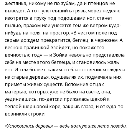
жестянка, никому не по зубам, да и птенцов не
выведет. А тот, улетевший в грязь, через неделю
изотрется в труху под подошвами ног, станет
пылью, прахом или унесется тем же ветром куда-
нибудь на поля, на простор. «В чистом поле под
серым дождем превратится, беглец, в чернозем. А
весною травинкой взойдет, но покажется
вечностью год» — и Зойка невольно представляла
себя на месте этого беглеца, и становилось жаль
его. И тем более с каким-то благоговением глядела
на старые деревья, одушевляя их, подмечая в них
приметы живых существ. Вспомнив отца с
матерью, которых уже не было на свете, она,
уединившись, по-детски прижалась щекой к
теплой шершавой коре, закрыв глаза, и откуда-то
возникли строки:
«Успокоились деревья — ведь волнующее лето позади,