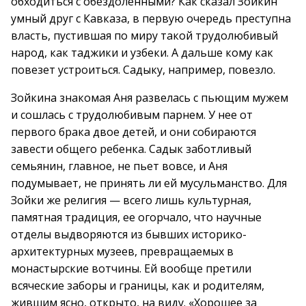
обходиться с обездоленными? Как сказал Зойкин
умный друг с Кавказа, в первую очередь преступна
власть, пустившая по миру такой трудолюбивый
народ, как таджики и узбеки. А дальше кому как
повезет устроиться. Садыку, например, повезло.
Зойкина знакомая Аня развелась с пьющим мужем
и сошлась с трудолюбивым парнем. У нее от
первого брака двое детей, и они собираются
завести общего ребенка. Садык заботливый
семьянин, главное, не пьет вовсе, и Аня
подумывает, не принять ли ей мусульманство. Для
Зойки же религия — всего лишь культурная,
памятная традиция, ее огорчало, что научные
отделы выдворяются из бывших историко-
архитектурных музеев, превращаемых в
монастырские вотчины. Ей вообще претили
всяческие заборы и границы, как и родителям,
жившим ясно, открыто, на виду. «Хорошее за