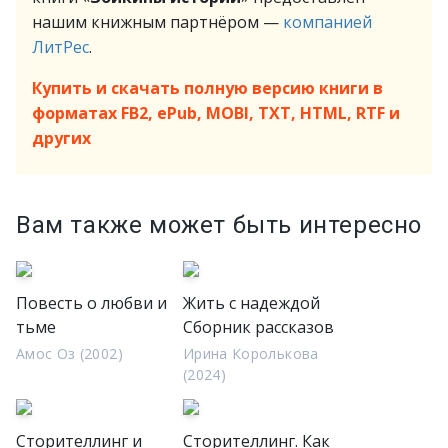
нашим книжным партнёром —
компанией
ЛитРес
.
Купить и скачать полную версию книги в
форматах FB2, ePub, MOBI, TXT, HTML, RTF и
других
Вам также может быть интересно
Повесть о любви и
Жить с надеждой
тьме
Сборник рассказов
Амос Оз (2002)
Ирина Королькова
(2024)
Сторителлинг и
Сторителлинг. Как