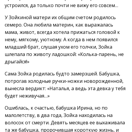
устроился, да только почти не вижу его совсем…
У Зойкиной матери их общим счетом родилось
семеро. Она любила материн, как выражалась
мама, живот, всегда хотела прижаться головой к
нему, мягкому, уютному. А когда в нем появился
младший брат, слушая ухом его толчки, Зойка
шлепала по животу ладошкой: «Колька-парень, не
дрыгайся!»
Сама Зойка родилась будто замерзшей. Бабушка,
потрогав холодные ручки-ножки новорожденной,
вынесла вердикт: «Наталья, а ведь эта девка у тебя
будет неживучая…»
Ошиблась, к счастью, бабушка Ирина, но по
малолетству, в два года, Зойка находилась на
волосок от смерти. Девять месяцев ее выхаживала
та же бабушка, пророчившая короткую жизнь, и