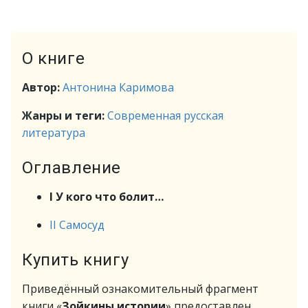
О книге
Автор:
Антонина Каримова
Жанры и теги:
Современная русская
литература
Оглавление
I У кого что болит…
II Самосуд
Купить книгу
Приведённый ознакомительный фрагмент
книги «
Зойкины истории
» предоставлен