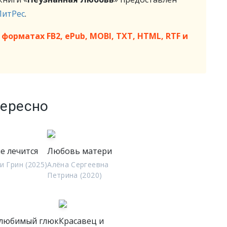
ЛитРес
.
форматах FB2, ePub, MOBI, TXT, HTML, RTF и
тересно
е лечится
Любовь матери
и Грин (2025)
Алёна Сергеевна
Петрина (2020)
любимый глюк
Красавец и