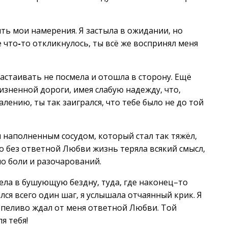
ять мои намерения. Я застыла в ожидании, но
е что
-
то откликнулось, ты всё же воспринял меня
 настаивать не посмела и отошла в сторону. Ещё
изненной дороги, имея слабую надежду, что,
алению, ты так заигрался, что тебе было не до той
им наполненным сосудом, который стал так тяжёл,
 Но без ответной Любви жизнь теряла всякий смысл,
ыло боли и разочарований.
ела в бушующую бездну, туда, где наконец–то
лся всего один шаг, я услышала отчаянный крик. Я
ерпеливо ждал от меня ответной Любви. Той
я тебя!