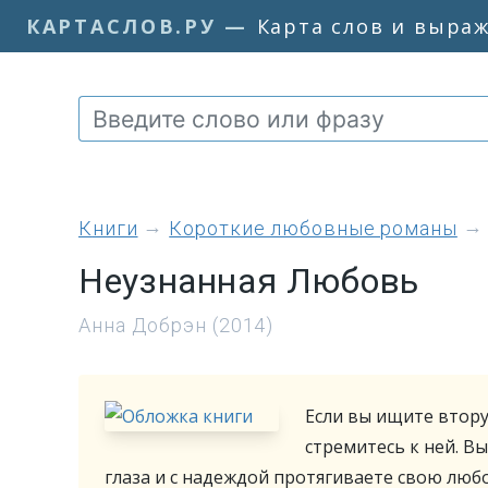
КАРТАСЛОВ.РУ
—
Карта слов и выра
книги
Короткие любовные романы
Неузнанная Любовь
Анна Добрэн (2014)
Если вы ищите втору
стремитесь к ней. В
глаза и с надеждой протягиваете свою люб