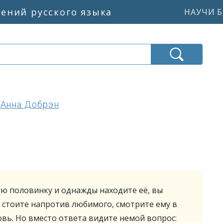
жений русского языка
НАУЧИ Б
Анна Добрэн
ю половинку и однажды находите её, вы
ы стоите напротив любимого, смотрите ему в
овь. Но вместо ответа видите немой вопрос: