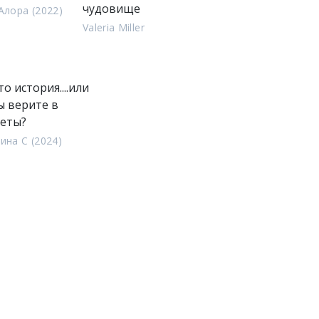
чудовище
Алора (2022)
Valeria Miller
о история....или
ы верите в
еты?
ина С (2024)