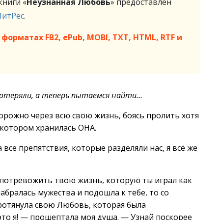
ниги «
Неузнанная Любовь
» предоставлен
ЛитРес
.
форматах FB2, ePub, MOBI, TXT, HTML, RTF и
отеряли, а теперь пытаемся найти…
торожно через всю свою жизнь, боясь пролить хотя
 котором хранилась ОНА.
а все препятствия, которые разделяли нас, я всё же
ь потревожить твою жизнь, которую ты играл как
набралась мужества и подошла к тебе, то со
протянула свою Любовь, которая была
то я! — прошептала моя душа. — Узнай поскорее