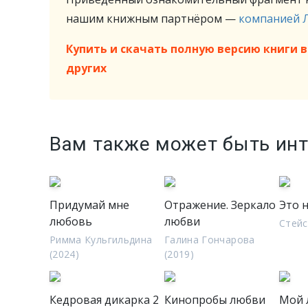
нашим книжным партнёром —
компанией 
Купить и скачать полную версию книги в 
других
Вам также может быть ин
Придумай мне
Отражение. Зеркало
Это н
любовь
любви
Стейс
Римма Кульгильдина
Галина Гончарова
(2024)
(2019)
Кедровая дикарка 2
Кинопробы любви
Мой 