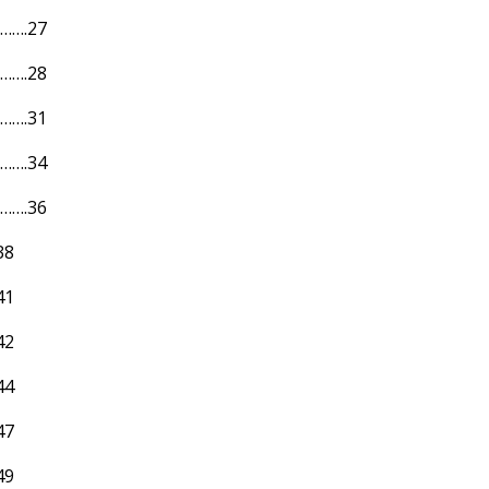
…….27
…….28
…….31
…….34
…….36
38
41
42
44
47
49