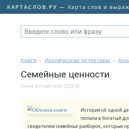
КАРТАСЛОВ.РУ
—
Карта слов и выра
книги
Иронические детективы
Анн
Семейные ценности
Анна Алтайская (2024)
История об одной де
попала в богатый до
свидетелем семейных разборок, которые пр