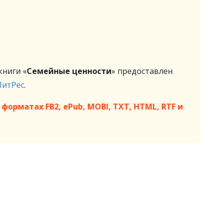
ниги «
Семейные ценности
» предоставлен
ЛитРес
.
форматах FB2, ePub, MOBI, TXT, HTML, RTF и