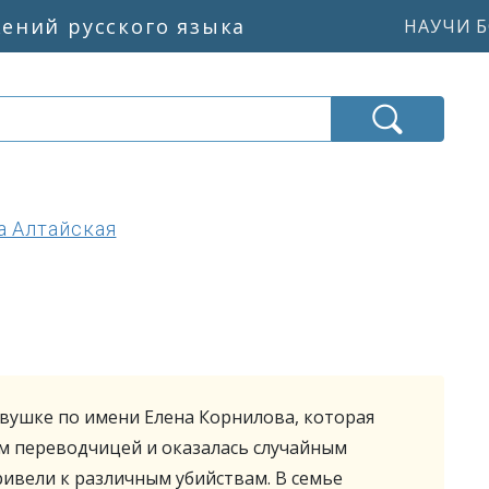
жений русского языка
НАУЧИ Б
а Алтайская
вушке по имени Елена Корнилова, которая
м переводчицей и оказалась случайным
ивели к различным убийствам. В семье