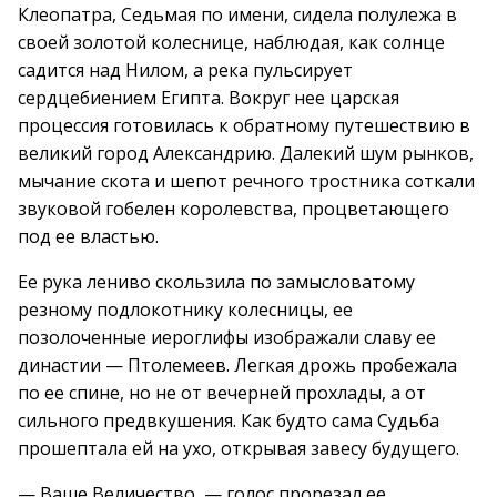
Клеопатра, Седьмая по имени, сидела полулежа в
своей золотой колеснице, наблюдая, как солнце
садится над Нилом, а река пульсирует
сердцебиением Египта. Вокруг нее царская
процессия готовилась к обратному путешествию в
великий город Александрию. Далекий шум рынков,
мычание скота и шепот речного тростника соткали
звуковой гобелен королевства, процветающего
под ее властью.
Ее рука лениво скользила по замысловатому
резному подлокотнику колесницы, ее
позолоченные иероглифы изображали славу ее
династии — Птолемеев. Легкая дрожь пробежала
по ее спине, но не от вечерней прохлады, а от
сильного предвкушения. Как будто сама Судьба
прошептала ей на ухо, открывая завесу будущего.
— Ваше Величество, — голос прорезал ее