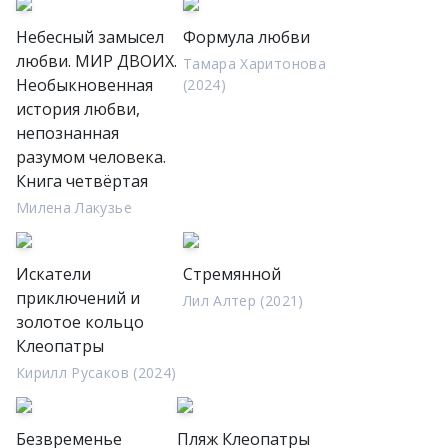
Небесный замысел
Формула любви
любви. МИР ДВОИХ.
Тамара Харитонова
Необыкновенная
(2024)
история любви,
непознанная
разумом человека.
Книга четвёртая
Милена Лакузье
Искатели
Стремянной
приключений и
Лил Алтер (2021)
золотое кольцо
Клеопатры
Кирилл Русаков (2024)
Безвременье
Пляж Клеопатры