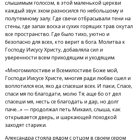
слышимым голосом, в этой маленькой церкви
каждый звук эхом разносился по небольшому и
полутемному залу. Где свечи отбрасывали тени на
стены, где запах воска и сухих горящих трав окутал
все пространство. Где было тихо, уютно и
безопасно для всех, кто верит в бога. Молитва к
Господу Иисусу Христу, добавляла сил и
уверенности всем приходящим и уходящим.
«Многомилостиве и Всемилостиве Боже мой,
Господи Иисусе Христе, многия ради любве сшел и
воплотился еси, яко да спасеши всех. И паки, Спасе,
спаси мя по благодати, молю Тя; аще бо от дел
спасеши мя, несть се благодать и дар, но долг
паче…» — продолжал петь Михаил, слыша, как
открывается дверь, и шаркающей походкой
заходят старики.
Александра стояла рядом с отцом в своем сером