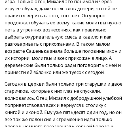
игра. Только отец Михаил это понимал и через
игру ее обучал, даже после слов дочери, что ей не
нравится верить в того, кого нет. Он упорно
продолжал обучать ее всему: какие молитвы нужно
петь в утренних вознесениях, как правильно
выбрать окуривательную смесь в кадило и как
разговаривать с прихожанами. В таком малом
возрасте Сашенька знала больше половины икон и
их истории, молитвы и всех прихожан в лицо. А
деревенские были только рады поговорить с ней и
принести ей яблочко или же туесок с ягодой.
Сегодня в церкви были только три старушки и двое
старичков, которые с них глаз не спускали,
волновались. Отец Михаил с добродушной улыбкой
поприветствовал всех и вернулся к столику с
книгой и иконой. Ему уже пятьдесят один год, но он
все так же полон сил и стремления идти только
вперед, немного поседевшая у корней борода и