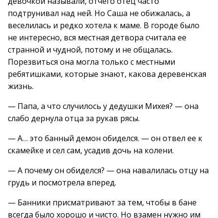
девочкой называли, отчего отец часто
подтрунивал над ней. Но Саша не обижалась, а
веселилась и редко хотела к маме. В городе было
не интересно, вся местная детвора считала ее
странной и чудной, потому и не общалась.
Порезвиться она могла только с местными
ребятишками, которые знают, какова деревенская
жизнь.
— Папа, а что случилось у дедушки Михея? — она
слабо дернула отца за рукав рясы.
— А… это банный демон обиделся. — он отвел ее к
скамейке и сел сам, усадив дочь на колени.
— А почему он обиделся? — она навалилась отцу на
грудь и посмотрела вперед.
— Банники присматривают за тем, чтобы в бане
всегда было хорошо и чисто. Но взамен нужно им