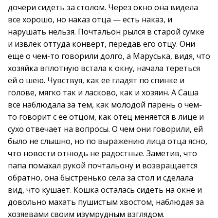
дочери сидеть за столом. Через окно она видела
все хорошо, но наказ отца — есть наказ, и
нарушать нельзя. Почтальон рылся в старой сумке
и извлек оттуда конверт, передав его отцу. Они
еще о чем-то говорили долго, а Маруська, видя, что
хозяйка вплотную встала к окну, начала тереться
ей о шею. Чувствуя, как ее гладят по спинке и
голове, мягко так и ласково, как и хозяин. А Саша
все наблюдала за тем, как молодой парень о чем-
то говорит с ее отцом, как отец меняется в лице и
сухо отвечает на вопросы. О чем они говорили, ей
было не слышно, но по выражению лица отца ясно,
что новости отнюдь не радостные. Заметив, что
папа помахал рукой почтальону и возвращается
обратно, она быстренько села за стол и сделала
вид, что кушает. Кошка осталась сидеть на окне и
довольно махать пушистым хвостом, наблюдая за
хозяевами своим изумрудным взглядом.