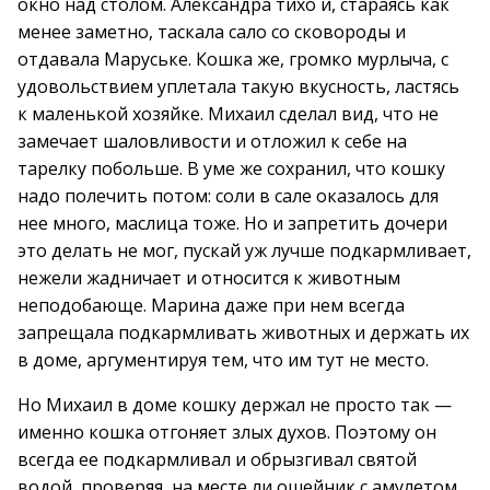
окно над столом. Александра тихо и, стараясь как
менее заметно, таскала сало со сковороды и
отдавала Маруське. Кошка же, громко мурлыча, с
удовольствием уплетала такую вкусность, ластясь
к маленькой хозяйке. Михаил сделал вид, что не
замечает шаловливости и отложил к себе на
тарелку побольше. В уме же сохранил, что кошку
надо полечить потом: соли в сале оказалось для
нее много, маслица тоже. Но и запретить дочери
это делать не мог, пускай уж лучше подкармливает,
нежели жадничает и относится к животным
неподобающе. Марина даже при нем всегда
запрещала подкармливать животных и держать их
в доме, аргументируя тем, что им тут не место.
Но Михаил в доме кошку держал не просто так —
именно кошка отгоняет злых духов. Поэтому он
всегда ее подкармливал и обрызгивал святой
водой, проверяя, на месте ли ошейник с амулетом.