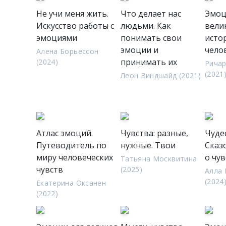
Не учи меня жить.
Что делает нас
Эмоц
Искусство работы с
людьми. Как
вели
эмоциями
понимать свои
исто
эмоции и
чело
Алена Борьессон
принимать их
(2024)
Ричар
(2021
Леон Виндшайд (2021)
Атлас эмоций.
Чувства: разные,
Чуде
Путеводитель по
нужные. Твои
Сказ
миру человеческих
о чув
Татьяна Москвитина
чувств
(2025)
Алла
(2024
Екатерина Оксанен
(2022)