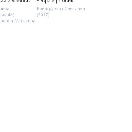
ии и любовь
Зебра в ромбик
рина
Райнгруберт Светлана
ринаМ)
(2017)
оровна Манакова
)