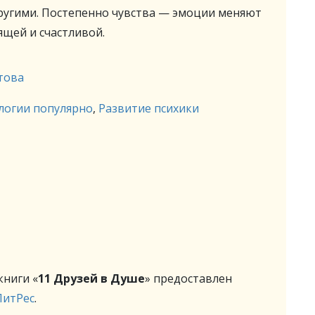
 другими. Постепенно чувства — эмоции меняют
ящей и счастливой.
това
логии популярно
,
Развитие психики
ниги «
11 Друзей в Душе
» предоставлен
ЛитРес
.