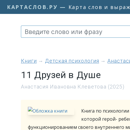
КАРТАСЛОВ.РУ
—
Карта слов и выра
книги
Детская психология
Анастас
11 Друзей в Душе
Анастасия Ивановна Клеветова (2025)
Книга по психологии 
которой герой- ребе
функционированием своего внутреннего ми