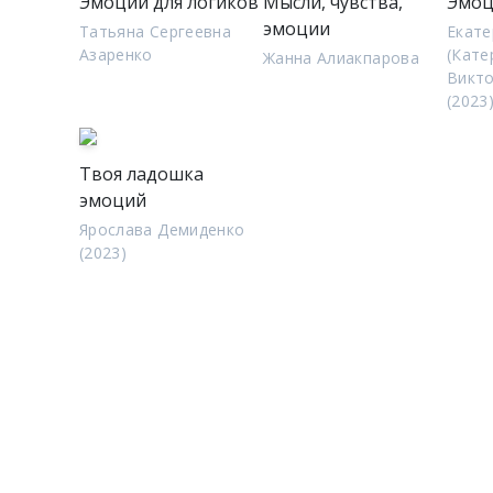
Эмоции для логиков
Мысли, чувства,
Эмоц
эмоции
Татьяна Сергеевна
Екате
Азаренко
(Кате
Жанна Алиакпарова
Викт
(2023
Твоя ладошка
эмоций
Ярослава Демиденко
(2023)