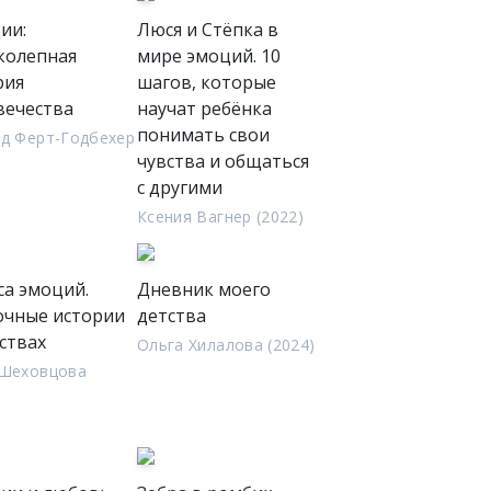
ии:
Люся и Стёпка в
колепная
мире эмоций. 10
рия
шагов, которые
вечества
научат ребёнка
понимать свои
д Ферт-Годбехер
чувства и общаться
)
с другими
Ксения Вагнер (2022)
са эмоций.
Дневник моего
очные истории
детства
ствах
Ольга Хилалова (2024)
 Шеховцова
)