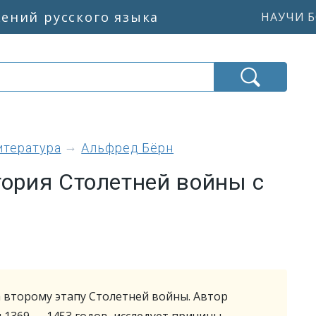
жений русского языка
НАУЧИ Б
итература
Альфред Бёрн
тория Столетней войны с
 второму этапу Столетней войны. Автор