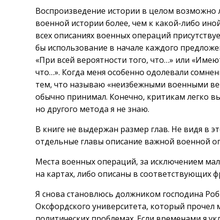
Воспроизведение истории в целом возможно 
военной истории более, чем к какой-либо иной
всех описаниях военных операций присутствуе
бы использование в начале каждого предложен
«При всей вероятности того, что…» или «Име
что…». Когда меня особенно одолевали сомнен
тем, что называю «неизбежными военными верс
обычно принимал. Конечно, критикам легко выс
но другого метода я не знаю.
В книге не выдержан размер глав. Не видя в э
отдельные главы описание важной военной оп
Места военных операций, за исключением мал
на картах, либо описаны в соответствующих ф
Я снова становлюсь должником господина Ро
Оксфордского университета, который прочел 
политических проблемах. Если временами я укл