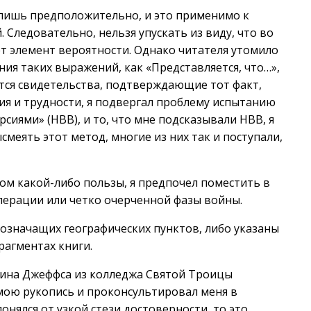
лишь предположительно, и это применимо к
. Следовательно, нельзя упускать из виду, что во
т элемент вероятности. Однако читателя утомило
ия таких выражений, как «Представляется, что…»,
ются свидетельства, подтверждающие тот факт,
ия и трудности, я подвергал проблему испытанию
иями» (НВВ), и то, что мне подсказывали НВВ, я
меять этот метод, многие из них так и поступали,
том какой-либо пользы, я предпочел поместить в
ерации или четко очерченной фазы войны.
означащих географических пунктов, либо указаны
рагментах книги.
бина Джеффса из колледжа Святой Троицы
мою рукопись и проконсультировал меня в
онялся от узкой стези достоверности, то это