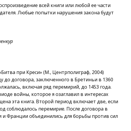
оспроизведение всей книги или любой ее части
дателя. Любые попытки нарушения закона будут
зенкур
Битва при Креси» (М., Центрполиграф, 2004)
ду до договора, заключенного в Бретиньи в 1360
олжалась, включая ряд перемирий, до 1453 года.
иоде войны, которое я озаглавил в интересах
щена эта книга. Второй период включает две, если
 год соблюдалось перемирие. После договора в
ии и Франции объединились для борьбы против сил