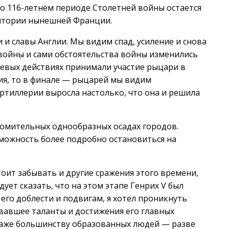
о 116-летнем периоде Столетней войны остается
ритории нынешней Франции.
 и славы Англии. Мы видим спад, усиление и снова
 войны и сами обстоятельства войны изменились
боевых действиях принимали участие рыцари в
ия, то в финале — рыцарей мы видим
артиллерии выросла настолько, что она и решила
омительных однообразных осадах городов.
можность более подробно остановиться на
тоит забывать и другие сражения этого времени,
ует сказать, что на этом этапе Генрих V был
го доблести и подвигам, я хотел проникнуть
евавшее таланты и достижения его главных
аже большинству образованных людей — разве