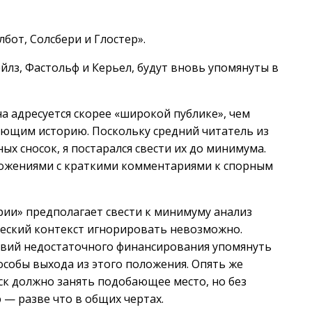
лбот, Солсбери и Глостер».
ейлз, Фастольф и Керьел, будут вновь упомянуты в
а адресуется скорее «широкой публике», чем
ающим историю. Поскольку средний читатель из
х сносок, я постарался свести их до минимума.
ложениями с краткими комментариями к спорным
рии» предполагает свести к минимуму анализ
еский контекст игнорировать невозможно.
твий недостаточного финансирования упомянуть
особы выхода из этого положения. Опять же
ск должно занять подобающее место, но без
— разве что в общих чертах.