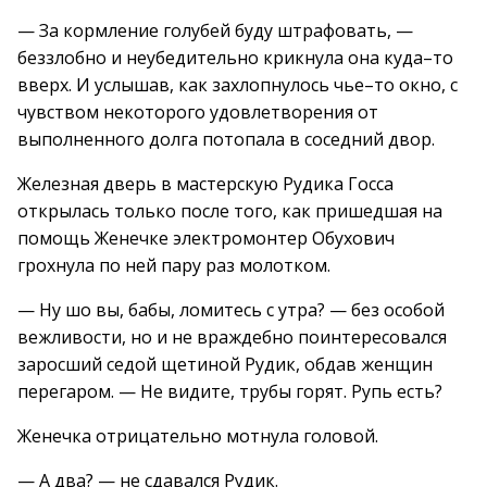
— За кормление голубей буду штрафовать, —
беззлобно и неубедительно крикнула она куда–то
вверх. И услышав, как захлопнулось чье–то окно, с
чувством некоторого удовлетворения от
выполненного долга потопала в соседний двор.
Железная дверь в мастерскую Рудика Госса
открылась только после того, как пришедшая на
помощь Женечке электромонтер Обухович
грохнула по ней пару раз молотком.
— Ну шо вы, бабы, ломитесь с утра? — без особой
вежливости, но и не враждебно поинтересовался
заросший седой щетиной Рудик, обдав женщин
перегаром. — Не видите, трубы горят. Рупь есть?
Женечка отрицательно мотнула головой.
— А два? — не сдавался Рудик.