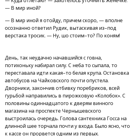
— Куда отлетаю? — захотелось уточнить Женечке.
— В мир иной?
— В мир иной я отойду, причем скоро, — вполне
осознанно ответил Рудик, вытаскивая из–под
верстака тросик. — Ну, шо стоим–то? По коням!
День, так неудачно начавшийся с говна,
потихоньку набирал силу. С неба то сыпала, то
переставала идти какая–то белая крупа. Остановка
автобусов на Чайковского почти опустела.
Дворники, закончив отбивку поребриков, всей
гурьбой направились в пирожковую «Колобок». С
половины одиннадцатого к дверям винного
магазина на проспекте Чернышевского
выстроилась очередь. Голова сантехника Госса на
длинной шее торчала почти у входа. Было ясно, что
к кассе он прорвется одним из первых.