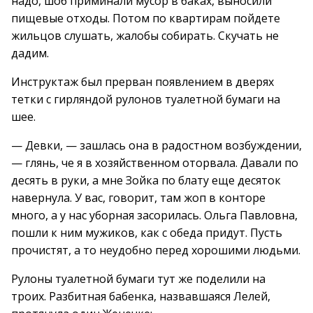
надо, шоб приминали мусор в баках, выносили
пищевые отходы. Потом по квартирам пойдете
жильцов слушать, жалобы собирать. Скучать не
дадим.
Инструктаж был прерван появлением в дверях
тетки с гирляндой рулонов туалетной бумаги на
шее.
— Девки, — зашлась она в радостном возбуждении,
— глянь, че я в хозяйственном оторвала. Давали по
десять в руки, а мне Зойка по блату еще десяток
навернула. У вас, говорит, там жоп в конторе
много, а у нас уборная засорилась. Ольга Павловна,
пошли к ним мужиков, как с обеда придут. Пусть
прочистят, а то неудобно перед хорошими людьми.
Рулоны туалетной бумаги тут же поделили на
троих. Разбитная бабенка, назвавшаяся Лелей,