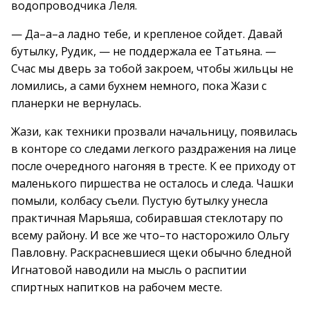
водопроводчика Леля.
— Да–а–а ладно тебе, и крепленое сойдет. Давай
бутылку, Рудик, — не поддержала ее Татьяна. —
Счас мы дверь за тобой закроем, чтобы жильцы не
ломились, а сами бухнем немного, пока Жази с
планерки не вернулась.
Жази, как техники прозвали начальницу, появилась
в конторе со следами легкого раздражения на лице
после очередного нагоняя в тресте. К ее приходу от
маленького пиршества не осталось и следа. Чашки
помыли, колбасу съели. Пустую бутылку унесла
практичная Марьяша, собиравшая стеклотару по
всему району. И все же что–то насторожило Ольгу
Павловну. Раскрасневшиеся щеки обычно бледной
Игнатовой наводили на мысль о распитии
спиртных напитков на рабочем месте.