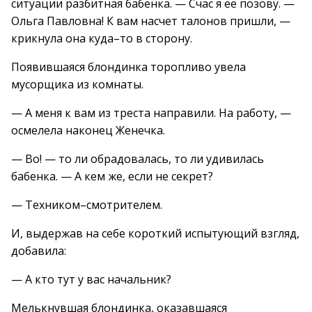
ситуации разбитная бабенка. — Счас я ее позову. —
Ольга Павловна! К вам насчет талонов пришли, —
крикнула она куда–то в сторону.
Появившаяся блондинка торопливо увела
мусорщика из комнаты.
— А меня к вам из треста направили. На работу, —
осмелела наконец Женечка.
— Во! — то ли обрадовалась, то ли удивилась
бабенка. — А кем же, если не секрет?
— Техником–смотрителем.
И, выдержав на себе короткий испытующий взгляд,
добавила:
— А кто тут у вас начальник?
Мелькнувшая блондинка, оказавшаяся