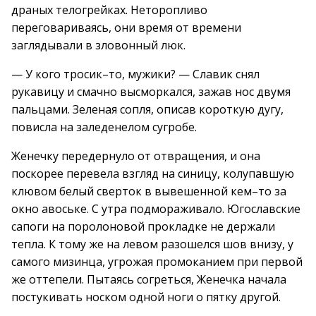
драных телогрейках. Неторопливо
переговариваясь, они время от времени
заглядывали в зловонный люк.
— У кого тросик–то, мужики? — Славик снял
рукавицу и смачно высморкался, зажав нос двумя
пальцами. Зеленая сопля, описав короткую дугу,
повисла на заледенелом сугробе.
Женечку передернуло от отвращения, и она
поскорее перевела взгляд на синицу, колупавшую
клювом белый сверток в вывешенной кем–то за
окно авоське. С утра подмораживало. Югославские
сапоги на поролоновой прокладке не держали
тепла. К тому же на левом разошелся шов внизу, у
самого мизинца, угрожая промоканием при первой
же оттепели. Пытаясь согреться, Женечка начала
постукивать носком одной ноги о пятку другой.