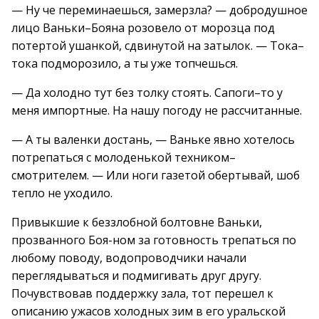
— Ну че переминаешься, замерзла? — добродушное
лицо Ваньки–Бояна розовело от морозца под
потертой ушанкой, сдвинутой на затылок. — Тока–
тока подморозило, а ты уже топчешься.
— Да холодно тут без толку стоять. Сапоги–то у
меня импортные. На нашу погоду не рассчитанные.
— А ты валенки достань, — Ваньке явно хотелось
потрепаться с молоденькой техником–
смотрителем. — Или ноги газетой обертывай, шоб
тепло не уходило.
Привыкшие к беззлобной болтовне Ваньки,
прозванного Боя-ном за готовность трепаться по
любому поводу, водопроводчики начали
переглядываться и подмигивать друг другу.
Почувствовав поддержку зала, тот перешел к
описанию ужасов холодных зим в его уральской