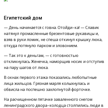
Египетский дом
— День начинается с говна. Отойди–ка! — Славик
натянул промасленные брезентовые рукавицы и,
взяв в руки ломик, не спеша откинул крышку люка,
откуда потянуло парком и зловонием.
— Так это к деньгам, — с готовностью
откликнулась Женечка, наморщив носик и отступив
на пару шагов от люка.
В окнах первого этажа показались любопытные
лица жильцов. Грязная марля колыхнулась и
обвисла на поспешно захлопнутой форточке.
На расчищенном пятачке заваленного снегом
ленинградского двора–колодца столпились люди в