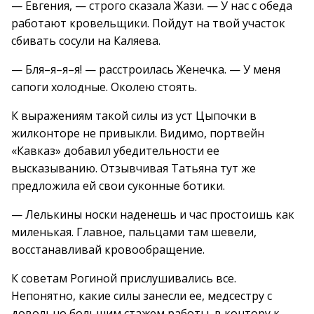
— Евгения, — строго сказала Жази. — У нас с обеда
работают кровельщики. Пойдут на твой участок
сбивать сосули на Каляева.
— Бля–я–я–я! — расстроилась Женечка. — У меня
сапоги холодные. Околею стоять.
К выражениям такой силы из уст Цыпочки в
жилконторе не привыкли. Видимо, портвейн
«Кавказ» добавил убедительности ее
высказыванию. Отзывчивая Татьяна тут же
предложила ей свои суконные ботики.
— Лелькины носки наденешь и час простоишь как
миленькая. Главное, пальцами там шевели,
восстанавливай кровообращение.
К советам Рогиной прислушивались все.
Непонятно, какие силы занесли ее, медсестру с
довольно большим стажем работы, в контору к