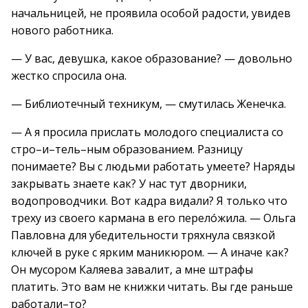
начальницей, не проявила особой радости, увидев
нового работника.
— У вас, девушка, какое образование? — довольно
жестко спросила она.
— Библиотечный техникум, — смутилась Женечка.
— А я просила прислать молодого специалиста со
стро–и–тель–ным образованием. Разницу
понимаете? Вы с людьми работать умеете? Наряды
закрывать знаете как? У нас тут дворники,
водопроводчики. Вот кадра видали? Я только что
треху из своего кармана в его перелóжила. — Ольга
Павловна для убедительности тряхнула связкой
ключей в руке с ярким маникюром. — А иначе как?
Он мусором Каляева завалит, а мне штрафы
платить. Это вам не книжки читать. Вы где раньше
работали–то?