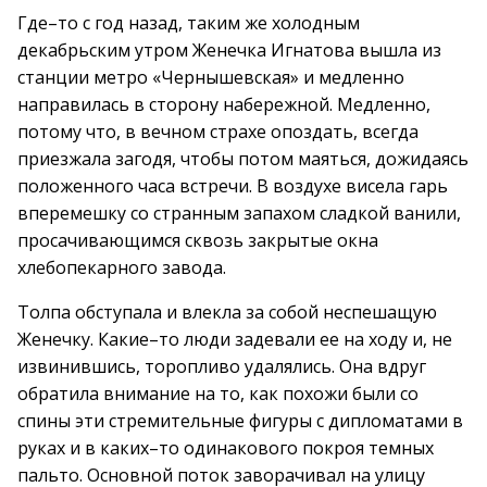
Где–то с год назад, таким же холодным
декабрьским утром Женечка Игнатова вышла из
станции метро «Чернышевская» и медленно
направилась в сторону набережной. Медленно,
потому что, в вечном страхе опоздать, всегда
приезжала загодя, чтобы потом маяться, дожидаясь
положенного часа встречи. В воздухе висела гарь
вперемешку со странным запахом сладкой ванили,
просачивающимся сквозь закрытые окна
хлебопекарного завода.
Толпа обступала и влекла за собой неспешащую
Женечку. Какие–то люди задевали ее на ходу и, не
извинившись, торопливо удалялись. Она вдруг
обратила внимание на то, как похожи были со
спины эти стремительные фигуры с дипломатами в
руках и в каких–то одинакового покроя темных
пальто. Основной поток заворачивал на улицу