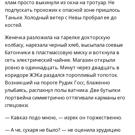
хлам просто выкинули из окна на тротуар. Не
подпускать прохожих к опасной зоне пришлось
Таньке. Холодный ветер с Невы пробрал ее до
костей.
Женечка разложила на тарелке докторскую
колбасу, нарезала черный хлеб, высыпала соевые
батончики в пластмассовую миску и воткнула в
сеть электрический чайник. Магазин открыли
ровно в одиннадцать. Минут через двадцать в
коридоре ЖЭКа раздался торопливый топоток.
Возникший на пороге Рудик Госс, блаженно
улыбаясь, распахнул полы ватника. Две бутылки
портвейна симметрично оттягивали карманы его
спецовки.
— Кавказ подо мною, — изрек он торжественно.
— А че, сухаря не было? — не оценила эрудицию