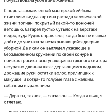
почувствовала укол вины Женечка.
С порога захламленной мастерской ей была
отчетливо видна картина распада человеческой
жизни: топчан, покрытый какой–то вонючей
ветошью, батарея пустых бутылок на верстаке,
ведро, куда Рудик оправлялся, когда был не в силах
дойти до унитаза за незакрывающейся дверью
уборной. Да и сам он выглядел ужасающе в
бессмысленном кружении по своей конуре в
поисках тросика: выступающая из грязного свитера
несуразно длинная шея с дергающимся кадыком,
дрожащие руки, остатки волос, прилипших к
макушке, и когда–то голубые глаза с жалким,
собачьим выражением.
— Дура ты, техник, — сказал он. — Когда я пьян, я
отлетаю.