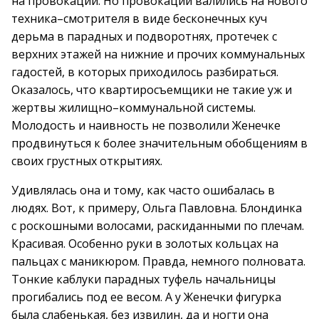
на провокации. Но провокации валились на нового
техника–смотрителя в виде бесконечных куч
дерьма в парадных и подворотнях, протечек с
верхних этажей на нижние и прочих коммунальных
гадостей, в которых приходилось разбираться.
Оказалось, что квартиросъемщики не такие уж и
жертвы жилищно–коммунальной системы.
Молодость и наивность не позволили Женечке
продвинуться к более значительным обобщениям в
своих грустных открытиях.
Удивлялась она и тому, как часто ошибалась в
людях. Вот, к примеру, Ольга Павловна. Блондинка
с роскошными волосами, раскиданными по плечам.
Красивая. Особенно руки в золотых кольцах на
пальцах с маникюром. Правда, немного полновата.
Тонкие каблуки парадных туфель начальницы
прогибались под ее весом. А у Женечки фигурка
была слабенькая, без извилин, да и ногти она