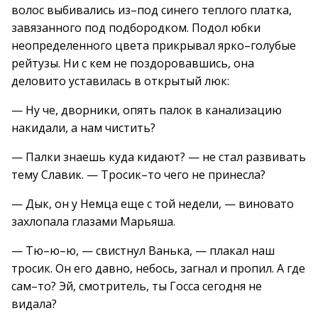
волос выбивались из–под синего теплого платка,
завязанного под подбородком. Подол юбки
неопределенного цвета прикрывал ярко–голубые
рейтузы. Ни с кем не поздоровавшись, она
деловито уставилась в открытый люк:
— Ну че, дворники, опять палок в канализацию
накидали, а нам чистить?
— Палки знаешь куда кидают? — не стал развивать
тему Славик. — Тросик–то чего не принесла?
— Дык, он у Немца еще с той недели, — виновато
захлопала глазами Марьяша.
— Тю–ю–ю, — свистнул Ванька, — плакал наш
тросик. Он его давно, небось, загнал и пропил. А где
сам–то? Эй, смотритель, ты Госса сегодня не
видала?