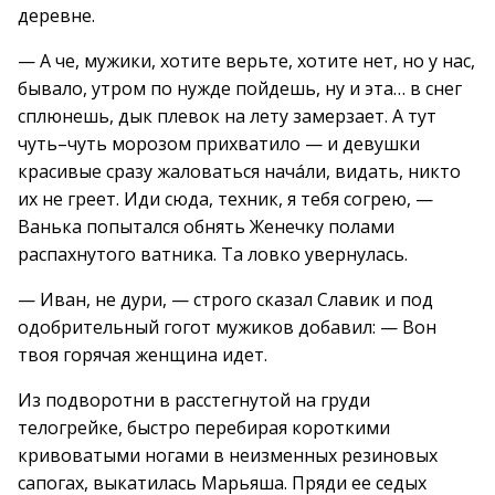
деревне.
— А че, мужики, хотите верьте, хотите нет, но у нас,
бывало, утром по нужде пойдешь, ну и эта… в снег
сплюнешь, дык плевок на лету замерзает. А тут
чуть–чуть морозом прихватило — и девушки
красивые сразу жаловаться начáли, видать, никто
их не греет. Иди сюда, техник, я тебя согрею, —
Ванька попытался обнять Женечку полами
распахнутого ватника. Та ловко увернулась.
— Иван, не дури, — строго сказал Славик и под
одобрительный гогот мужиков добавил: — Вон
твоя горячая женщина идет.
Из подворотни в расстегнутой на груди
телогрейке, быстро перебирая короткими
кривоватыми ногами в неизменных резиновых
сапогах, выкатилась Марьяша. Пряди ее седых