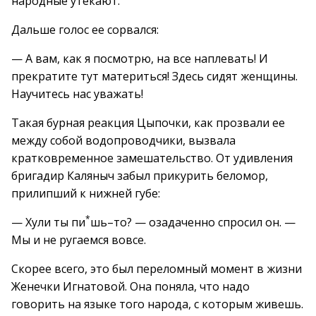
народные утекают.
Дальше голос ее сорвался:
— А вам, как я посмотрю, на все наплевать! И
прекратите тут материться! Здесь сидят женщины.
Научитесь нас уважать!
Такая бурная реакция Цыпочки, как прозвали ее
между собой водопроводчики, вызвала
кратковременное замешательство. От удивления
бригадир Каляныч забыл прикурить беломор,
прилипший к нижней губе:
*
— Хули ты пи
шь–то? — озадаченно спросил он. —
Мы и не ругаемся вовсе.
Скорее всего, это был переломный момент в жизни
Женечки Игнатовой. Она поняла, что надо
говорить на языке того народа, с которым живешь.