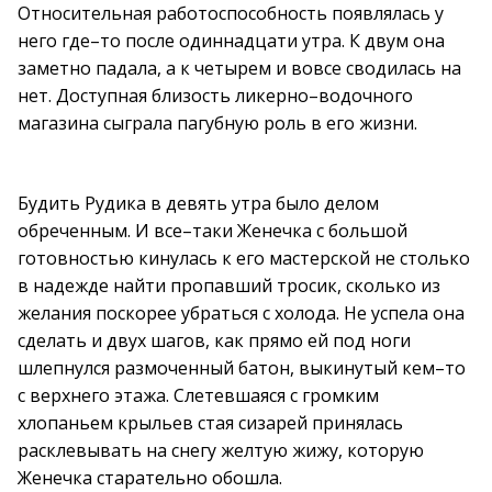
Относительная работоспособность появлялась у
него где–то после одиннадцати утра. К двум она
заметно падала, а к четырем и вовсе сводилась на
нет. Доступная близость ликерно–водочного
магазина сыграла пагубную роль в его жизни.
Будить Рудика в девять утра было делом
обреченным. И все–таки Женечка с большой
готовностью кинулась к его мастерской не столько
в надежде найти пропавший тросик, сколько из
желания поскорее убраться с холода. Не успела она
сделать и двух шагов, как прямо ей под ноги
шлепнулся размоченный батон, выкинутый кем–то
с верхнего этажа. Слетевшаяся с громким
хлопаньем крыльев стая сизарей принялась
расклевывать на снегу желтую жижу, которую
Женечка старательно обошла.