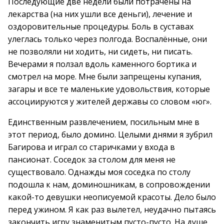
Последующие две недели были потрачены на
лекарства (на них ушли все деньги), лечение и
оздоровительные процедуры. Боль в суставах
улеглась только через полгода. Воспалённые, они
не позволяли ни ходить, ни сидеть, ни писать.
Вечерами я ползал вдоль каменного бортика и
смотрел на море. Мне были запрещены купания,
загары и все те маленькие удовольствия, которые
ассоциируются у жителей державы со словом «юг».
Единственным развлечением, посильным мне в
этот период, было домино. Целыми днями я зубрил
Багирова и играл со старичками у входа в
пансионат. Соседок за столом для меня не
существовало. Однажды моя соседка по столу
подошла к нам, доминошникам, в сопровождении
какой-то девушки неописуемой красоты. Дело было
перед ужином. Я как раз вылетел, неудачно пытаясь
закончить игру знаменитым пусто-пусто. На душе