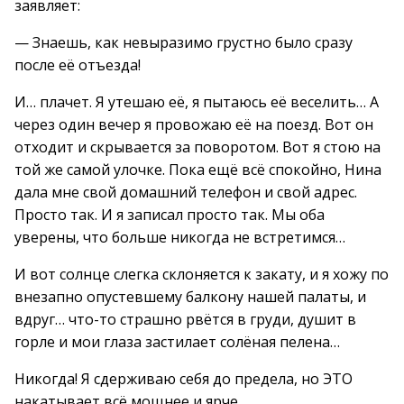
заявляет:
— Знаешь, как невыразимо грустно было сразу
после её отъезда!
И… плачет. Я утешаю её, я пытаюсь её веселить… А
через один вечер я провожаю её на поезд. Вот он
отходит и скрывается за поворотом. Вот я стою на
той же самой улочке. Пока ещё всё спокойно, Нина
дала мне свой домашний телефон и свой адрес.
Просто так. И я записал просто так. Мы оба
уверены, что больше никогда не встретимся…
И вот солнце слегка склоняется к закату, и я хожу по
внезапно опустевшему балкону нашей палаты, и
вдруг… что-то страшно рвётся в груди, душит в
горле и мои глаза застилает солёная пелена…
Никогда! Я сдерживаю себя до предела, но ЭТО
накатывает всё мощнее и ярче…