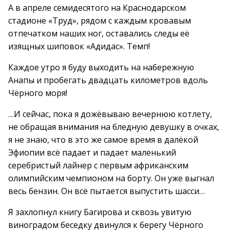
А в апреле семидесятого на Краснодарском
стадионе «Труд», рядом с каждым кровавым
отпечатком наших ног, оставались следы её
изящных шиповок «Адидас». Темп!
Каждое утро я буду выходить на набережную
Анапы и пробегать двадцать километров вдоль
Чёрного моря!
…И сейчас, пока я дожёвываю вечернюю котлету,
не обращая внимания на бледную девушку в очках,
я не знаю, что в это же самое время в далёкой
Эфиопии всё падает и падает маленький
серебристый лайнер с первым африканским
олимпийским чемпионом на борту. Он уже выгнал
весь бензин. Он всё пытается выпустить шасси…
Я захлопнул книгу Багирова и сквозь увитую
виноградом беседку двинулся к берегу Чёрного