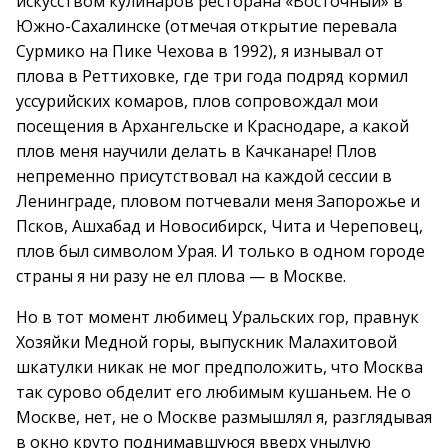
искусством кулинаров ресторана «Восточный» в
Южно-Сахалинске (отмечая открытие перевала
Сурмико на Пике Чехова в 1992), я изнывал от
плова в Реттиховке, где три года подряд кормил
уссурийских комаров, плов сопровождал мои
посещения в Архангельске и Краснодаре, а какой
плов меня научили делать в Качканаре! Плов
непременно присутствовал на каждой сессии в
Ленинграде, пловом потчевали меня Запорожье и
Псков, Ашхабад и Новосибирск, Чита и Череповец,
плов был символом Урая. И только в одном городе
страны я ни разу не ел плова — в Москве.
Но в тот момент любимец Уральских гор, правнук
Хозяйки Медной горы, выпускник Малахитовой
шкатулки никак не мог предположить, что Москва
так сурово обделит его любимым кушаньем. Не о
Москве, нет, не о Москве размышлял я, разглядывая
в окно круто поднимавшуюся вверх унылую