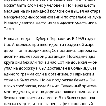
может быть сломано у человека. Но через шесть
месяцев на инвалидной коляске он вышел на старт
международных соревнований по стрельбе из лука.
И занял девятое место из семидесяти участников.
Темп!
Наша легенда — Хуберт Пярнакиви. В 1959 году в
Лос-Анжелесе, при шестидесяти градусной жаре,
двое — он и американец Сот остались вдвоём на
десятикилометровой дистанции. Последние два
круга они бежали почти час. Сот не добежал — он
упал на дорожку и был доставлен в больницу без
единого грамма соли в организме. У Пярнакиви
тоже не было соли. Но он продолжал бежать. Он
плохо соображал, куда бежит. Случайный зритель
мог подумать, что на дорожке пляшет пьяный: он
бежал практически на месте. Это была страшная
пляска смерти, и этот танец, зафиксированный