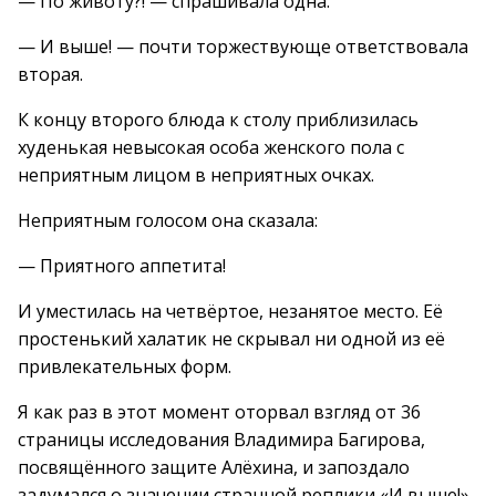
— По животу?! — спрашивала одна.
— И выше! — почти торжествующе ответствовала
вторая.
К концу второго блюда к столу приблизилась
худенькая невысокая особа женского пола с
неприятным лицом в неприятных очках.
Неприятным голосом она сказала:
— Приятного аппетита!
И уместилась на четвёртое, незанятое место. Её
простенький халатик не скрывал ни одной из её
привлекательных форм.
Я как раз в этот момент оторвал взгляд от 36
страницы исследования Владимира Багирова,
посвящённого защите Алёхина, и запоздало
задумался о значении странной реплики «И выше!».