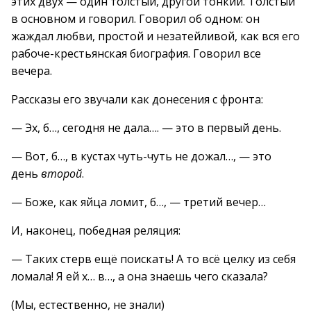
этих двух — один толстый, другой тонкий. Толстый
в основном и говорил. Говорил об одном: он
жаждал любви, простой и незатейливой, как вся его
рабоче-крестьянская биография. Говорил все
вечера.
Рассказы его звучали как донесения с фронта:
— Эх, б…, сегодня не дала…. — это в первый день.
— Вот, б…, в кустах чуть-чуть не дожал…, — это
день
второй
.
— Боже, как яйца ломит, б…, — третий вечер…
И, наконец, победная реляция:
— Таких стерв ещё поискать! А то всё целку из себя
ломала! Я ей х… в…, а она знаешь чего сказала?
(Мы, естественно, не знали)