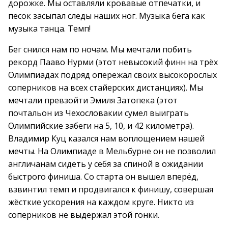
дорожке. Мы оставляли кровавые отпечатки, и
песок засыпал следы наших ног. Музыка бега как
музыка танца. Темп!
Бег снился нам по ночам. Мы мечтали побить
рекорд Пааво Нурми (этот невысокий финн на трёх
Олимпиадах подряд опережал своих высокорослых
соперников на всех стайерских дистанциях). Мы
мечтали превзойти Эмиля Затопека (этот
почтальон из Чехословакии сумел выиграть
Олимпийские забеги на 5, 10, и 42 километра).
Владимир Куц казался нам воплощением нашей
мечты. На Олимпиаде в Мельбурне он не позволил
англичанам сидеть у себя за спиной в ожидании
быстрого финиша. Со старта он вышел вперёд,
взвинтил темп и продвигался к финишу, совершая
жёсткие ускорения на каждом круге. Никто из
соперников не выдержал этой гонки.