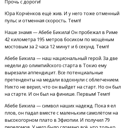
Прочь с дороги!
Юра Корчёнков ещё жив. И у него тоже отменный
пульс и отменная скорость. Темп!
Наше знамя — Абебе Бикила! Он пробежал в Риме
42 километра 195 метров босиком по мощёным
мостовым за 2 часа 12 минут и 6 секунд. Темп!
Абебе Бикила — наш национальный герой. За две
недели до олимпийского старта в Токио ему
вырезали аппендицит. Все потенциальные
претенденты на медали вздохнули с облегчением.
Никто не верил, что он выйдет на старт. Но он был
на старте. И он был на финише. Первым! Темп!
Абебе Бикила — символ наших надежд. Пока я ел
плов, он падал вместе с маленьким самолётом на
высокогорном плато в Эфиопии. И получил 79
переломов. У него было сломано всё, что только