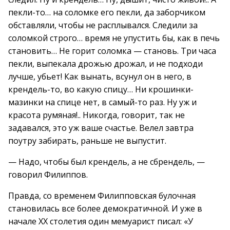
пекли-то… на соломке его пекли, да заборчиком
обставляли, чтобы не расплывался. Следили за
соломкой строго… время не упустить бы, как в печь
становить… Не горит соломка — становь. Три часа
пекли, выпекала дрожью дрожал, и не подходи
лучше, убьет! Как вынать, всунул он в него, в
крендель-то, во какую спицу… Ни крошинки-
мазинки на спице нет, в самый-то раз. Ну уж и
красота румяная!.. Никогда, говорит, так не
задавался, это уж ваше счастье. Велел завтра
поутру забирать, раньше не выпустит.
— Надо, чтобы был крендель, а не сбрендель, —
говорил Филиппов.
Правда, со временем Филипповская булочная
становилась все более демократичной. И уже в
начале XX столетия один мемуарист писал: «У