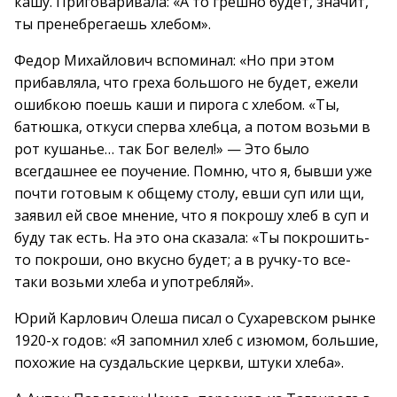
кашу. Приговаривала: «А то грешно будет, значит,
ты пренебрегаешь хлебом».
Федор Михайлович вспоминал: «Но при этом
прибавляла, что греха большого не будет, ежели
ошибкою поешь каши и пирога с хлебом. «Ты,
батюшка, откуси сперва хлебца, а потом возьми в
рот кушанье… так Бог велел!» — Это было
всегдашнее ее поучение. Помню, что я, бывши уже
почти готовым к общему столу, евши суп или щи,
заявил ей свое мнение, что я покрошу хлеб в суп и
буду так есть. На это она сказала: «Ты покрошить-
то покроши, оно вкусно будет; а в ручку-то все-
таки возьми хлеба и употребляй».
Юрий Карлович Олеша писал о Сухаревском рынке
1920-х годов: «Я запомнил хлеб с изюмом, большие,
похожие на суздальские церкви, штуки хлеба».