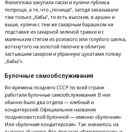
Филиппова закупала пасхи и куличи публика
попроще, а те, что „почище“, загодя заказывали
там только „бабы“, то есть высокие, в аршин и
выше, куличи с тем же сахарным барашком на
подставке из сахарной зеленой травки и с
маленьким стягом из розового или голубого шелка,
воткнутого на золотой палочке в облитую
застывшим сахаром и убранную цукатами голову
„бабы“».
Булочные самообслуживания
Во времена позднего СССР по всей стране
работали булочные самообслуживания. В них
обычно было два отдела — хлебный и
кондитерский. Официальное название
позднесоветской булочной — именно «Булочная».
Или «Булочная-кондитерская». Так значилось на
вывеске. И номер. Все. Никаких «Филипповских» и