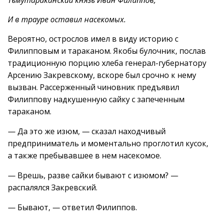
Тьмутараканский князь Иван Филиппов,
И в трауре оставил насекомых.
Вероятно, острослов имел в виду историю с
Филипповым и тараканом. Якобы булочник, послав
традиционную порцию хлеба генерал-губернатору
Арсению Закревскому, вскоре был срочно к нему
вызван. Рассерженный чиновник предъявил
Филиппову надкушенную сайку с запеченным
тараканом.
— Да это же изюм, — сказал находчивый
предприниматель и моментально проглотил кусок,
а также пребывавшее в нем насекомое.
— Врешь, разве сайки бывают с изюмом? —
распалялся Закревский.
— Бывают, — ответил Филиппов.