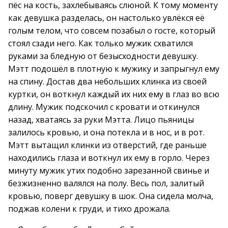
пёс на кость, захлебываясь слюной. К тому моменту
как девушка разделась, он настолько увлёкся её
голым телом, что совсем позабыл о госте, который
стоял сзади него. Как только мужик схватился
руками за бледную от безысходности девушку.
Мэтт подошёл в плотную к мужику и запрыгнул ему
на спину. Достав два небольших клинка из своей
куртки, он воткнул каждый их них ему в глаз во всю
длину. Мужик подскочил с кровати и откинулся
назад, хватаясь за руки Мэтта. Лицо пьяницы
залилось кровью, и она потекла и в нос, и в рот.
Мэтт вытащил клинки из отверстий, где раньше
находились глаза и воткнул их ему в горло. Через
минуту мужик утих подобно зарезанной свинье и
безжизненно валялся на полу. Весь пол, залитый
кровью, поверг девушку в шок. Она сидела молча,
поджав колени к груди, и тихо дрожала.