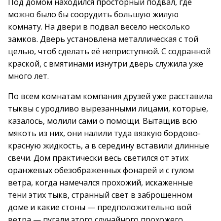
Под домом находился просторный подвал, где
можно было бы соорудить большую жилую
комнату. На двери в подвал весело несколько
замков. Дверь установлена металлическая с той
целью, чтоб сделать её неприступной. С содранной
краской, с вмятинами изнутри дверь служила уже
много лет.
По всем комнатам компания друзей уже расставила
тыквы с уродливо вырезанными лицами, которые,
казалось, молили сами о помощи. Вытащив всю
мякоть из них, они налили туда вязкую бордово-
красную жидкость, а в середину вставили длинные
свечи. Дом практически весь светился от этих
оранжевых обезображенных фонарей и с гулом
ветра, когда намечался прохожий, искаженные
тени этих тыкв, странный свет в заброшенном
доме и какие стоны — предположительно вой
ветра — пугали этого случайного прохожего.