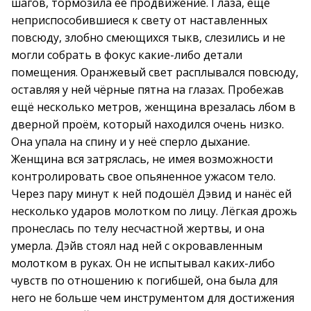
шагов, тормозила её продвижение. Глаза, ещё
неприспособившиеся к свету от наставленных
повсюду, злобно смеющихся тыкв, слезились и не
могли собрать в фокус какие-либо детали
помещения. Оранжевый свет расплывался повсюду,
оставляя у ней чёрные пятна на глазах. Пробежав
ещё несколько метров, женщина врезалась лбом в
дверной проём, который находился очень низко.
Она упала на спину и у неё сперло дыхание.
Женщина вся затряслась, не имея возможности
контролировать свое опьяненное ужасом тело.
Через пару минут к ней подошёл Дэвид и нанёс ей
несколько ударов молотком по лицу. Лёгкая дрожь
пронеслась по телу несчастной жертвы, и она
умерла. Дэйв стоял над ней с окровавленным
молотком в руках. Он не испытывал каких-либо
чувств по отношению к погибшей, она была для
него не больше чем инструментом для достижения