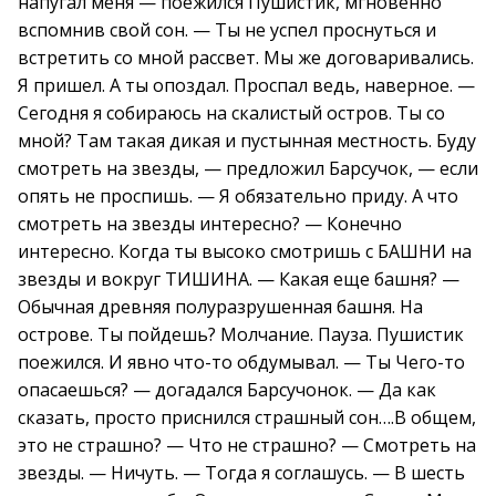
напугал меня — поежился Пушистик, мгновенно
вспомнив свой сон. — Ты не успел проснуться и
встретить со мной рассвет. Мы же договаривались.
Я пришел. А ты опоздал. Проспал ведь, наверное. —
Сегодня я собираюсь на скалистый остров. Ты со
мной? Там такая дикая и пустынная местность. Буду
смотреть на звезды, — предложил Барсучок, — если
опять не проспишь. — Я обязательно приду. А что
смотреть на звезды интересно? — Конечно
интересно. Когда ты высоко смотришь с БАШНИ на
звезды и вокруг ТИШИНА. — Какая еще башня? —
Обычная древняя полуразрушенная башня. На
острове. Ты пойдешь? Молчание. Пауза. Пушистик
поежился. И явно что-то обдумывал. — Ты Чего-то
опасаешься? — догадался Барсучонок. — Да как
сказать, просто приснился страшный сон….В общем,
это не страшно? — Что не страшно? — Смотреть на
звезды. — Ничуть. — Тогда я соглашусь. — В шесть