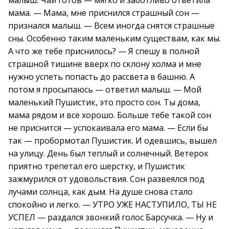
малыш. Чай готов — мягко и заботливо ответила
мама. — Мама, мне приснился страшный сон —
признался малыш. — Всем иногда снятся страшные
сны. Особенно таким маленьким существам, как мы.
А что же тебе приснилось? — Я спешу в полной
страшной тишине вверх по склону холма и мне
нужно успеть попасть до рассвета в башню. А
потом я просыпаюсь — ответил малыш. — Мой
маленький Пушистик, это просто сон. Ты дома,
мама рядом и все хорошо. Больше тебе такой сон
не приснится — успокаивала его мама. — Если бы
так — пробормотал Пушистик. И одевшись, вышел
на улицу. День был теплый и солнечный. Ветерок
приятно трепетал его шерстку, и Пушистик
зажмурился от удовольствия. Сон развеялся под
лучами солнца, как дым. На душе снова стало
спокойно и легко. — УТРО УЖЕ НАСТУПИЛО, ТЫ НЕ
УСПЕЛ — раздался звонкий голос Барсучка. — Ну и