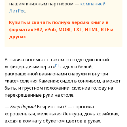
нашим книжным партнёром —
компанией
ЛитРес
.
Купить и скачать полную версию книги в
форматах FB2, ePub, MOBI, TXT, HTML, RTF и
других
В тысяча восемьсот таком-то году один юный
[1]
«офицер-ди-императ»
сидел в белой,
раскрашенной вавилонами снаружи и внутри
«касе» селения Каменки; сидел в сонливом, а может
быть, и грустном положении, склонив голову на
перекрещенные руки на столе.
—
Боер дорми!
Боярин спит? — спросила
хорошенькая, миленькая Ленкуца, дочь хозяйская,
входя в комнату с букетом цветов в руках.