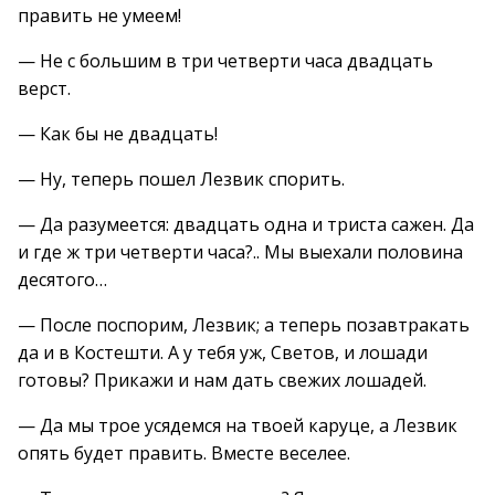
править не умеем!
— Не с большим в три четверти часа двадцать
верст.
— Как бы не двадцать!
— Ну, теперь пошел Лезвик спорить.
— Да разумеется: двадцать одна и триста сажен. Да
и где ж три четверти часа?.. Мы выехали половина
десятого…
— После поспорим, Лезвик; а теперь позавтракать
да и в Костешти. А у тебя уж, Светов, и лошади
готовы? Прикажи и нам дать свежих лошадей.
— Да мы трое усядемся на твоей каруце, а Лезвик
опять будет править. Вместе веселее.