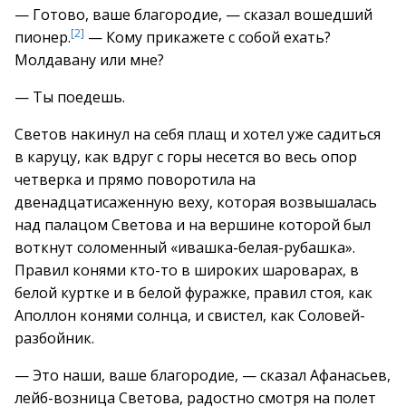
— Готово, ваше благородие, — сказал вошедший
[2]
пионер.
— Кому прикажете с собой ехать?
Молдавану или мне?
— Ты поедешь.
Светов накинул на себя плащ и хотел уже садиться
в каруцу, как вдруг с горы несется во весь опор
четверка и прямо поворотила на
двенадцатисаженную веху, которая возвышалась
над палацом Светова и на вершине которой был
воткнут соломенный «ивашка-белая-рубашка».
Правил конями кто-то в широких шароварах, в
белой куртке и в белой фуражке, правил стоя, как
Аполлон конями солнца, и свистел, как Соловей-
разбойник.
— Это наши, ваше благородие, — сказал Афанасьев,
лейб-возница Светова, радостно смотря на полет