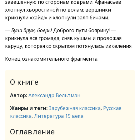
завешенную по сторонам коврами. Афанасьев
хлопнул хворостиной по волам; вершники
крикнули «хайд!» и хлопнули залп бичами.
—
Буна друм, боерь!
Доброго пути боярину! —
крикнула вся громада, сняв кушмы и провожая
каруцу, которая со скрыпом потянулась из селения.
Конец ознакомительного фрагмента.
О книге
Автор:
Александр Вельтман
Жанры и теги:
Зарубежная классика
,
Русская
классика
,
Литература 19 века
Оглавление