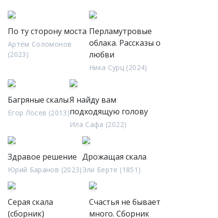
По ту сторону моста
Перламутровые
облака. Рассказы о
Артём Соломонов
любви
(2023)
Ника Сурц (2024)
Багряные скалы
Я найду вам
подходящую голову
Егор Лосев (2013)
Ила Сафа (2022)
Здравое решение
Дрожащая скала
Юрий Баранов (2023)
Эли Берте (1851)
Серая скала
Счастья не бывает
(сборник)
много. Сборник