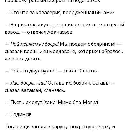
параболу, рогами вверх и на подставках.
— Это что за кавалерия, вооруженная бичами?
— Я приказал двух погонщиков, а их наехал целый
взвод, — отвечал Афанасьев.
—
Ной мержем ку боерь!
Мы поедем с боярином! —
сказали вершники молдаване, которых набралось
человек десять.
— Только двух нужно! — сказал Светов.
—
Лас, боерь… лас!
Оставь их, боярин, оставь! —
сказал ватаман, кланяясь.
— Пусть их едут. Хайд! Мимо Ста-Могил!
— Садимся!
Товарищи засели в каруцу, покрытую сверху и