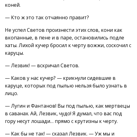
коней.
— Кто ж это так отчаянно правит?
Не успел Светов произнести этих слов, кони как
вкопанные, в пене и в паре, остановились подле
хаты. Лихой кучер бросил к черту вожжи, соскочил с
каруцы.
— Лезвик! — вскричал Светов.
— Каков у нас кучер? — крикнули сидевшие в
каруце, которых под пылью нельзя было узнать в
лицо.
— Лугин и Фантанов! Вы под пылью, как мертвецы
в саванах. Ай, Лезвик, чудо! Я думал, что вас под
гору несут лошади… прямо с крутизны к черту.
— Как бы не так! — сказал Лезвик. — Уж мы и