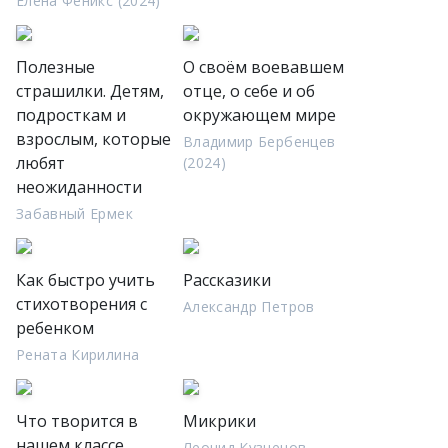
Елена Феникс (2024)
Полезные
О своём воевавшем
страшилки. Детям,
отце, о себе и об
подросткам и
окружающем мире
взрослым, которые
Владимир Бербенцев
любят
(2024)
неожиданности
Забавный Ермек
Как быстро учить
Рассказики
стихотворения с
Александр Петров
ребенком
Рената Кирилина
Что творится в
Микрики
нашем классе.
Леонид Кузнецов